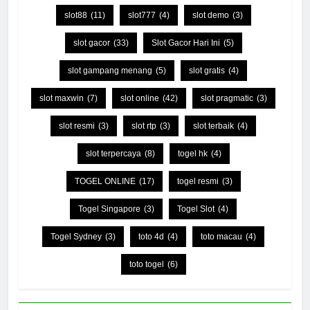
slot88
(11)
slot777
(4)
slot demo
(3)
slot gacor
(33)
Slot Gacor Hari Ini
(5)
slot gampang menang
(5)
slot gratis
(4)
slot maxwin
(7)
slot online
(42)
slot pragmatic
(3)
slot resmi
(3)
slot rtp
(3)
slot terbaik
(4)
slot terpercaya
(8)
togel hk
(4)
TOGEL ONLINE
(17)
togel resmi
(3)
Togel Singapore
(3)
Togel Slot
(4)
Togel Sydney
(3)
toto 4d
(4)
toto macau
(4)
toto togel
(6)