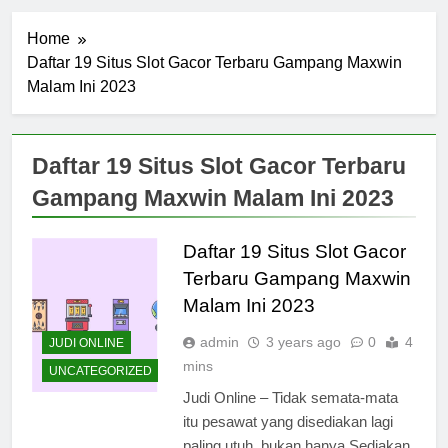
Home
Daftar 19 Situs Slot Gacor Terbaru Gampang Maxwin
Malam Ini 2023
Daftar 19 Situs Slot Gacor Terbaru
Gampang Maxwin Malam Ini 2023
Daftar 19 Situs Slot Gacor
Terbaru Gampang Maxwin
Malam Ini 2023
admin
3 years ago
0
4
JUDI ONLINE
mins
UNCATEGORIZED
Judi Online – Tidak semata-mata
itu pesawat yang disediakan lagi
paling utuh, bukan hanya Sediakan