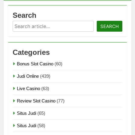
Search
Search
SEARCH
Categories
Bonus Slot Casino
(60)
Judi Online
(439)
Live Casino
(63)
Review Slot Casino
(77)
Situs Judi
(65)
Situs Judi
(58)