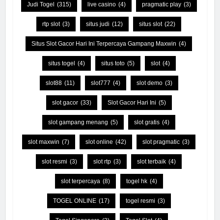
Judi Togel
(315)
live casino
(4)
pragmatic play
(3)
rtp slot
(3)
situs judi
(12)
situs slot
(22)
Situs Slot Gacor Hari Ini Terpercaya Gampang Maxwin
(4)
situs togel
(4)
situs toto
(5)
slot
(4)
slot88
(11)
slot777
(4)
slot demo
(3)
slot gacor
(33)
Slot Gacor Hari Ini
(5)
slot gampang menang
(5)
slot gratis
(4)
slot maxwin
(7)
slot online
(42)
slot pragmatic
(3)
slot resmi
(3)
slot rtp
(3)
slot terbaik
(4)
slot terpercaya
(8)
togel hk
(4)
TOGEL ONLINE
(17)
togel resmi
(3)