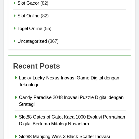
Slot Gacor
(82)
Slot Online
(82)
Togel Online
(55)
Uncategorized
(367)
Recent Posts
Lucky Lucky Nexus Inovasi Game Digital dengan
Teknologi
Candy Paradise 2048 Inovasi Puzzle Digital dengan
Strategi
Slot88 Gates of Gatot Kaca 1000 Evolusi Permainan
Digital Bertema Mitologi Nusantara
Slot88 Mahjong Wins 3 Black Scatter Inovasi