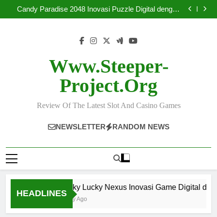
Lucky Lucky Nexus Inovasi Game Digital dengan
Skip
Teknologi
Candy Paradise 2048 Inovasi Puzzle Digital dengan
to
Strategi
Slot88 Gates of Gatot Kaca 1000 Evolusi Permainan
Digital Bertema Mitologi Nusantara
Slot88 Mahjong Wins 3 Black Scatter Inovasi
content
Permainan Digital Bertema Mahjong Modern
Lucky Lucky Nexus Inovasi Game Digital dengan
Teknologi
Candy Paradise 2048 Inovasi Puzzle Digital dengan
Strategi
Slot88 Gates of Gatot Kaca 1000 Evolusi Permainan
Www.steeper-
Digital Bertema Mitologi Nusantara
Slot88 Mahjong Wins 3 Black Scatter Inovasi
Permainan Digital Bertema Mahjong Modern
Project.org
Review Of The Latest Slot And Casino Games
NEWSLETTER
RANDOM NEWS
Lucky Lucky Nexus Inovasi Game Digital deng
HEADLINES
1 Day Ago