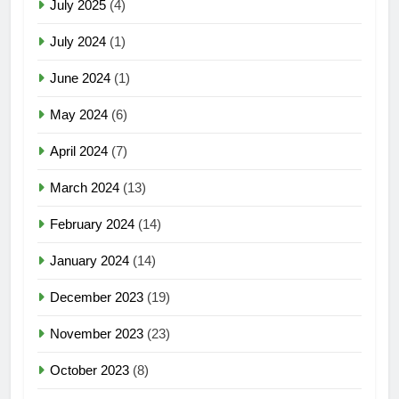
July 2025
(4)
July 2024
(1)
June 2024
(1)
May 2024
(6)
April 2024
(7)
March 2024
(13)
February 2024
(14)
January 2024
(14)
December 2023
(19)
November 2023
(23)
October 2023
(8)