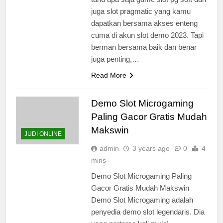
juga slot pragmatic yang kamu
dapatkan bersama akses enteng
cuma di akun slot demo 2023. Tapi
berman bersama baik dan benar
juga penting,…
Read More
Demo Slot Microgaming
Paling Gacor Gratis Mudah
Makswin
JUDI ONLINE
admin
3 years ago
0
4
mins
Demo Slot Microgaming Paling
Gacor Gratis Mudah Makswin
Demo Slot Microgaming adalah
penyedia demo slot legendaris. Dia