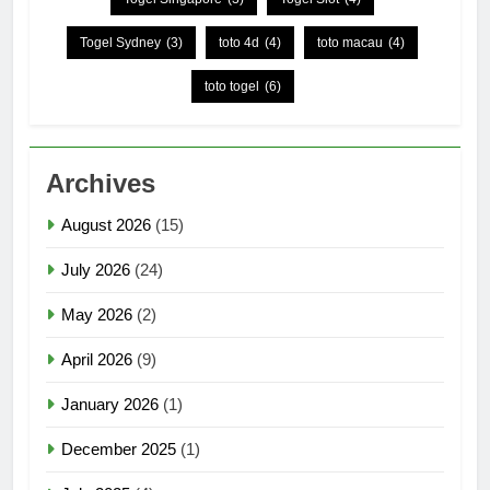
Togel Sydney
(3)
toto 4d
(4)
toto macau
(4)
toto togel
(6)
Archives
August 2026
(15)
July 2026
(24)
May 2026
(2)
April 2026
(9)
January 2026
(1)
December 2025
(1)