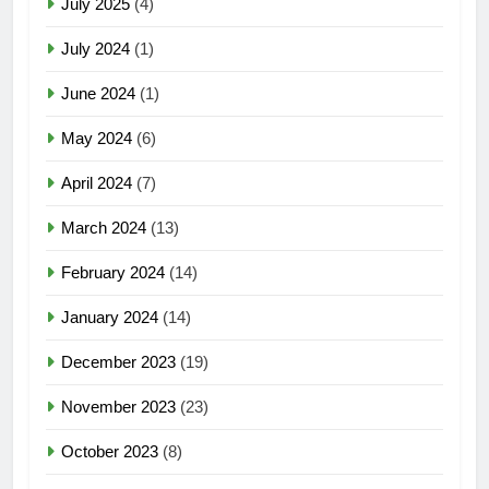
July 2025
(4)
July 2024
(1)
June 2024
(1)
May 2024
(6)
April 2024
(7)
March 2024
(13)
February 2024
(14)
January 2024
(14)
December 2023
(19)
November 2023
(23)
October 2023
(8)