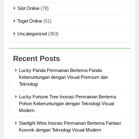
Slot Online
(78)
Togel Online
(51)
Uncategorized
(363)
Recent Posts
Lucky Panda Permainan Bertema Panda
Keberuntungan dengan Visual Premium dan
Teknologi
Lucky Fortune Tree Inovasi Permainan Bertema
Pohon Keberuntungan dengan Teknologi Visual
Modern
Starlight Wins Inovasi Permainan Bertema Fantasi
Kosmik dengan Teknologi Visual Modern