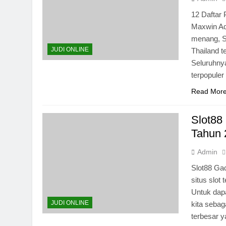
12 Daftar 
Maxwin Ad
menang, Si
JUDI ONLINE
Thailand t
Seluruhnya
terpopuler
Read Mor
Slot88
Tahun
Admin
Slot88 Gac
situs slot
Untuk dapa
JUDI ONLINE
kita sebag
terbesar y