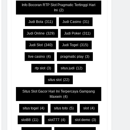
Info Bocoran RTP Slot Pragmatic Tertinggi Hari
Ini
(2)
Judi Bola
(311)
Judi Casino
(31)
Judi Online
(329)
Judi Poker
(311)
Judi Slot
(340)
Judi Togel
(315)
live casino
(4)
pragmatic play
(3)
rtp slot
(3)
situs judi
(12)
situs slot
(22)
Situs Slot Gacor Hari Ini Terpercaya Gampang
Maxwin
(4)
situs togel
(4)
situs toto
(5)
slot
(4)
slot88
(11)
slot777
(4)
slot demo
(3)