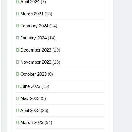
April 2024
(7)
March 2024
(13)
February 2024
(14)
January 2024
(14)
December 2023
(19)
November 2023
(23)
October 2023
(8)
June 2023
(15)
May 2023
(9)
April 2023
(26)
March 2023
(94)