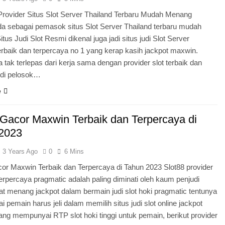
Provider Situs Slot Server Thailand Terbaru Mudah Menang
a sebagai pemasok situs Slot Server Thailand terbaru mudah
tus Judi Slot Resmi dikenal juga jadi situs judi Slot Server
erbaik dan terpercaya no 1 yang kerap kasih jackpot maxwin.
 tak terlepas dari kerja sama dengan provider slot terbaik dan
 di pelosok…
e
 Gacor Maxwin Terbaik dan Terpercaya di
 2023
3 Years Ago
0
6 Mins
or Maxwin Terbaik dan Terpercaya di Tahun 2023 Slot88 provider
 terpercaya pragmatic adalah paling diminati oleh kaum penjudi
t menang jackpot dalam bermain judi slot hoki pragmatic tentunya
ai pemain harus jeli dalam memilih situs judi slot online jackpot
ang mempunyai RTP slot hoki tinggi untuk pemain, berikut provider