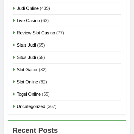
Judi Online
(439)
Live Casino
(63)
Review Slot Casino
(77)
Situs Judi
(65)
Situs Judi
(58)
Slot Gacor
(82)
Slot Online
(82)
Togel Online
(55)
Uncategorized
(367)
Recent Posts