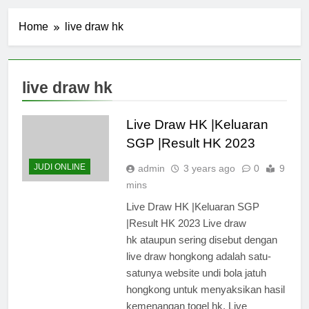
Home
live draw hk
live draw hk
Live Draw HK |Keluaran
SGP |Result HK 2023
JUDI ONLINE
admin
3 years ago
0
9
mins
Live Draw HK |Keluaran SGP
|Result HK 2023 Live draw
hk ataupun sering disebut dengan
live draw hongkong adalah satu-
satunya website undi bola jatuh
hongkong untuk menyaksikan hasil
kemenangan togel hk. Live