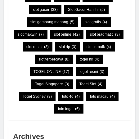
slot gacor
(33)
Slot Gacor Hari Ini
(5)
slot gampang menang
(5)
slot gratis
(4)
slot maxwin
(7)
slot online
(42)
slot pragmatic
(3)
slot resmi
(3)
slot rtp
(3)
slot terbaik
(4)
slot terpercaya
(8)
togel hk
(4)
TOGEL ONLINE
(17)
togel resmi
(3)
Togel Singapore
(3)
Togel Slot
(4)
Togel Sydney
(3)
toto 4d
(4)
toto macau
(4)
toto togel
(6)
Archives