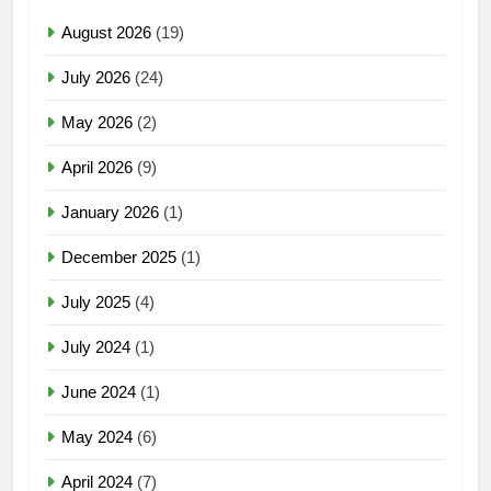
August 2026
(19)
July 2026
(24)
May 2026
(2)
April 2026
(9)
January 2026
(1)
December 2025
(1)
July 2025
(4)
July 2024
(1)
June 2024
(1)
May 2024
(6)
April 2024
(7)