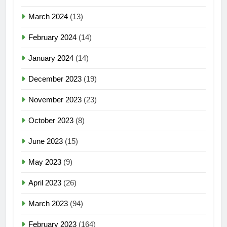
March 2024
(13)
February 2024
(14)
January 2024
(14)
December 2023
(19)
November 2023
(23)
October 2023
(8)
June 2023
(15)
May 2023
(9)
April 2023
(26)
March 2023
(94)
February 2023
(164)