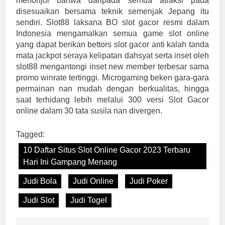
menonjol bahwa daripada semua atraksi pada
disesuaikan bersama teknik semenjak Jepang itu
sendiri. Slot88 laksana BO slot gacor resmi dalam
Indonesia mengamalkan semua game slot online
yang dapat berikan bettors slot gacor anti kalah tanda
mata jackpot seraya kelipatan dahsyat serta inset oleh
slot88 mengantongi inset new member terbesar sama
promo winrate tertinggi. Microgaming beken gara-gara
permainan nan mudah dengan berkualitas, hingga
saat terhidang lebih melalui 300 versi Slot Gacor
online dalam 30 tata susila nan divergen.
Tagged:
10 Daftar Situs Slot Online Gacor 2023 Terbaru
Hari Ini Gampang Menang
Judi Bola
Judi Online
Judi Poker
Judi Slot
Judi Togel