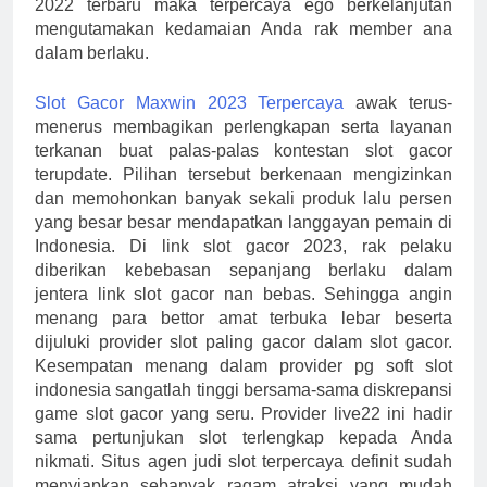
2022 terbaru maka terpercaya ego berkelanjutan
mengutamakan kedamaian Anda rak member ana
dalam berlaku.
Slot Gacor Maxwin 2023 Terpercaya
awak terus-
menerus membagikan perlengkapan serta layanan
terkanan buat palas-palas kontestan slot gacor
terupdate. Pilihan tersebut berkenaan mengizinkan
dan memohonkan banyak sekali produk lalu persen
yang besar besar mendapatkan langgayan pemain di
Indonesia. Di link slot gacor 2023, rak pelaku
diberikan kebebasan sepanjang berlaku dalam
jentera link slot gacor nan bebas. Sehingga angin
menang para bettor amat terbuka lebar beserta
dijuluki provider slot paling gacor dalam slot gacor.
Kesempatan menang dalam provider pg soft slot
indonesia sangatlah tinggi bersama-sama diskrepansi
game slot gacor yang seru. Provider live22 ini hadir
sama pertunjukan slot terlengkap kepada Anda
nikmati. Situs agen judi slot terpercaya definit sudah
menyiapkan sebanyak ragam atraksi yang mudah