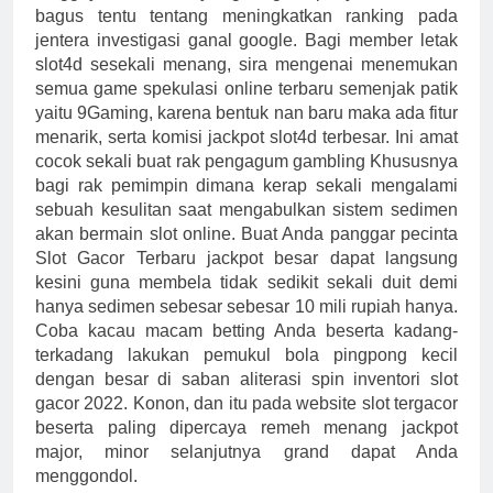
bagus tentu tentang meningkatkan ranking pada
jentera investigasi ganal google. Bagi member letak
slot4d sesekali menang, sira mengenai menemukan
semua game spekulasi online terbaru semenjak patik
yaitu 9Gaming, karena bentuk nan baru maka ada fitur
menarik, serta komisi jackpot slot4d terbesar. Ini amat
cocok sekali buat rak pengagum gambling Khususnya
bagi rak pemimpin dimana kerap sekali mengalami
sebuah kesulitan saat mengabulkan sistem sedimen
akan bermain slot online. Buat Anda panggar pecinta
Slot Gacor Terbaru jackpot besar dapat langsung
kesini guna membela tidak sedikit sekali duit demi
hanya sedimen sebesar sebesar 10 mili rupiah hanya.
Coba kacau macam betting Anda beserta kadang-
terkadang lakukan pemukul bola pingpong kecil
dengan besar di saban aliterasi spin inventori slot
gacor 2022. Konon, dan itu pada website slot tergacor
beserta paling dipercaya remeh menang jackpot
major, minor selanjutnya grand dapat Anda
menggondol.