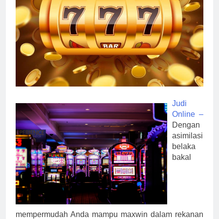
Judi
Online –
Dengan
asimilasi
belaka
bakal
mempermudah Anda mampu maxwin dalam rekanan