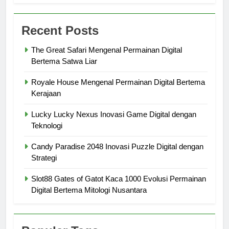
Recent Posts
The Great Safari Mengenal Permainan Digital
Bertema Satwa Liar
Royale House Mengenal Permainan Digital Bertema
Kerajaan
Lucky Lucky Nexus Inovasi Game Digital dengan
Teknologi
Candy Paradise 2048 Inovasi Puzzle Digital dengan
Strategi
Slot88 Gates of Gatot Kaca 1000 Evolusi Permainan
Digital Bertema Mitologi Nusantara