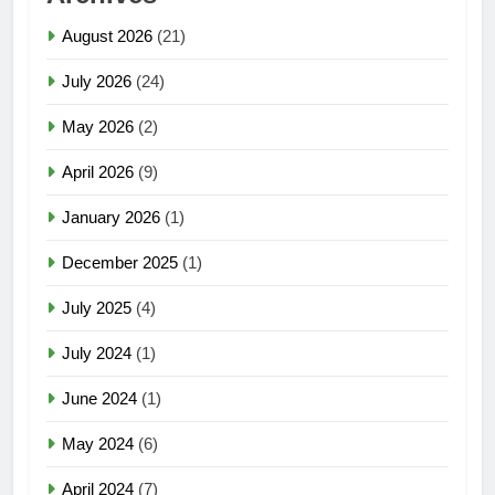
August 2026
(21)
July 2026
(24)
May 2026
(2)
April 2026
(9)
January 2026
(1)
December 2025
(1)
July 2025
(4)
July 2024
(1)
June 2024
(1)
May 2024
(6)
April 2024
(7)