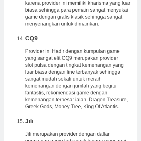
karena provider ini memiliki kharisma yang luar
biasa sehingga para pemain sangat menyukai
game dengan grafis klasik sehingga sangat
menyenangkan untuk dimainkan.
CQ9
Provider ini Hadir dengan kumpulan game
yang sangat elit CQ9 merupakan provider
slot pulsa dengan tingkat kemenangan yang
luar biasa dengan line terbanyak sehingga
sangat mudah sekali untuk meraih
kemenangan dengan jumlah yang begitu
fantastis, rekomendasi game dengan
kemenangan terbesar ialah, Dragon Treasure,
Greek Gods, Money Tree, King Of Atlantis.
Jili
Jili merupakan provider dengan daftar
permainan game terbanyak hingga mencapai