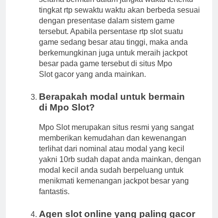
tingkat rtp sewaktu waktu akan berbeda sesuai
dengan presentase dalam sistem game
tersebut. Apabila persentase rtp slot suatu
game sedang besar atau tinggi, maka anda
berkemungkinan juga untuk meraih jackpot
besar pada game tersebut di situs Mpo
Slot gacor yang anda mainkan.
Berapakah modal untuk bermain
di Mpo Slot?
Mpo Slot merupakan situs resmi yang sangat
memberikan kemudahan dan kewenangan
terlihat dari nominal atau modal yang kecil
yakni 10rb sudah dapat anda mainkan, dengan
modal kecil anda sudah berpeluang untuk
menikmati kemenangan jackpot besar yang
fantastis.
Agen slot online yang paling gacor