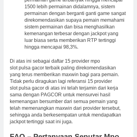
1500 lebih permainan didalamnya, sistem
permainan dengan berganti ganti game sangat
direkomendasikan supaya pemain memahami
sistem permainan dan bisa menghasilkan
kemenangan terbesar dengan jackpot yang
luar biasa serta memberikan RTP tertinggi
hingga mencapai 98,3%.
Di atas ini sebagai daftar 15 provider mpo
slot pulsa gacor terbaik paling direkomendasikan
yang terus memberikan maxwin bagi para pemain.
Tidak perlu diragukan lagi referansi 15 provider
slot pulsa gacor di atas ini telah terjamin dari kerja
sama dengan PAGCOR untuk mensurvei hasil
kemenangan bersumber dari semua pemain yang
telah memenangkan maxwin dari provider tersebut,
sehingga anda berkesempatan untuk mendapatkan
jackpot tertinggi saat ini juga.
FAQ – Pertanyaan Seputar Mpo