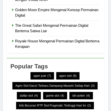
Golden Moon Empire Mengenal Konsep Permainan
Digital
The Great Safari Mengenal Permainan Digital
Bertema Satwa Liar
Royale House Mengenal Permainan Digital Bertema
Kerajaan
Popular Tags
agen judi
(7)
agen slot
(9)
Agen Slot Gacor Terbaru Gampang Maxwin Setiap Hari
(3)
daftar slot
(4)
game slot
(4)
idn poker
(4)
Info Bocoran RTP Slot Pragmatic Tertinggi Hari Ini
(2)