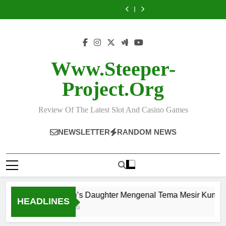
The Great Safari
Pharaoh’s
Skip
Bertema Satwa
Mesir Kuno
Digital Futuristik
Konsep
Mengenal
Daughter
Neon Fantasy
Golden Moon
Liar
dengan Visual
Permainan Digital
Permainan Digital
Mengenal Tema
to
Mengenal Dunia
Empire Mengenal
The Great Safari
Neon
Bertema Satwa
Mesir Kuno
Digital Futuristik
Konsep
Mengenal
content
Liar
dengan Visual
Permainan Digital
Permainan Digital
Neon
Bertema Satwa
Liar
Www.steeper-
Project.org
Review Of The Latest Slot And Casino Games
NEWSLETTER
RANDOM NEWS
Pharaoh’s Daughter Mengenal Tema Mesir Kuno
HEADLINES
4 Hours Ago