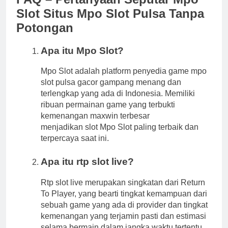
Slot Situs Mpo Slot Pulsa Tanpa
Potongan
Apa itu Mpo Slot?
Mpo Slot adalah platform penyedia game mpo
slot pulsa gacor gampang menang dan
terlengkap yang ada di Indonesia. Memiliki
ribuan permainan game yang terbukti
kemenangan maxwin terbesar
menjadikan slot Mpo Slot paling terbaik dan
terpercaya saat ini.
Apa itu rtp slot live?
Rtp slot live merupakan singkatan dari Return
To Player, yang bearti tingkat kemampuan dari
sebuah game yang ada di provider dan tingkat
kemenangan yang terjamin pasti dan estimasi
selama bermain dalam jangka waktu tertentu