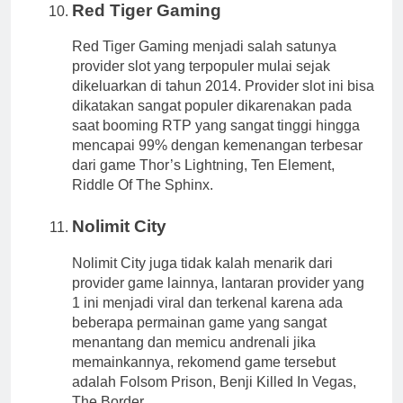
Red Tiger Gaming
Red Tiger Gaming menjadi salah satunya
provider slot yang terpopuler mulai sejak
dikeluarkan di tahun 2014. Provider slot ini bisa
dikatakan sangat populer dikarenakan pada
saat booming RTP yang sangat tinggi hingga
mencapai 99% dengan kemenangan terbesar
dari game Thor’s Lightning, Ten Element,
Riddle Of The Sphinx.
Nolimit City
Nolimit City juga tidak kalah menarik dari
provider game lainnya, lantaran provider yang
1 ini menjadi viral dan terkenal karena ada
beberapa permainan game yang sangat
menantang dan memicu andrenali jika
memainkannya, rekomend game tersebut
adalah Folsom Prison, Benji Killed In Vegas,
The Border.