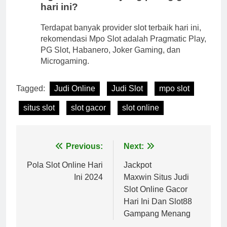
hari ini?
Terdapat banyak provider slot terbaik hari ini,
rekomendasi Mpo Slot adalah Pragmatic Play,
PG Slot, Habanero, Joker Gaming, dan
Microgaming.
Tagged:
Judi Online
Judi Slot
mpo slot
situs slot
slot gacor
slot online
Post
Previous:
Next:
navigation
Pola Slot Online Hari
Jackpot
Ini 2024
Maxwin Situs Judi
Slot Online Gacor
Hari Ini Dan Slot88
Gampang Menang