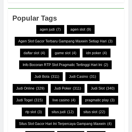
Popular Tags
agen judi
(7)
agen slot
(9)
Agen Slot Gacor Terbaru Gampang Maxwin Setiap Hari
(3)
daftar slot
(4)
game slot
(4)
idn poker
(4)
Info Bocoran RTP Slot Pragmatic Tertinggi Hari Ini
(2)
Judi Bola
(311)
Judi Casino
(31)
Judi Online
(329)
Judi Poker
(311)
Judi Slot
(340)
Judi Togel
(315)
live casino
(4)
pragmatic play
(3)
rtp slot
(3)
situs judi
(12)
situs slot
(22)
Situs Slot Gacor Hari Ini Terpercaya Gampang Maxwin
(4)