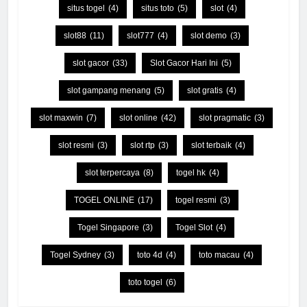
situs togel
(4)
situs toto
(5)
slot
(4)
slot88
(11)
slot777
(4)
slot demo
(3)
slot gacor
(33)
Slot Gacor Hari Ini
(5)
slot gampang menang
(5)
slot gratis
(4)
slot maxwin
(7)
slot online
(42)
slot pragmatic
(3)
slot resmi
(3)
slot rtp
(3)
slot terbaik
(4)
slot terpercaya
(8)
togel hk
(4)
TOGEL ONLINE
(17)
togel resmi
(3)
Togel Singapore
(3)
Togel Slot
(4)
Togel Sydney
(3)
toto 4d
(4)
toto macau
(4)
toto togel
(6)