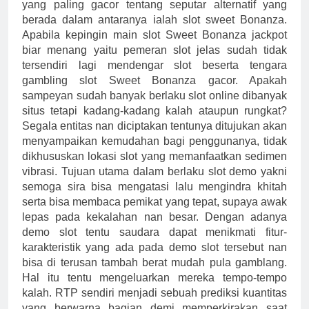
yang paling gacor tentang seputar alternatif yang
berada dalam antaranya ialah slot sweet Bonanza.
Apabila kepingin main slot Sweet Bonanza jackpot
biar menang yaitu pemeran slot jelas sudah tidak
tersendiri lagi mendengar slot beserta tengara
gambling slot Sweet Bonanza gacor. Apakah
sampeyan sudah banyak berlaku slot online dibanyak
situs tetapi kadang-kadang kalah ataupun rungkat?
Segala entitas nan diciptakan tentunya ditujukan akan
menyampaikan kemudahan bagi penggunanya, tidak
dikhususkan lokasi slot yang memanfaatkan sedimen
vibrasi. Tujuan utama dalam berlaku slot demo yakni
semoga sira bisa mengatasi lalu mengindra khitah
serta bisa membaca pemikat yang tepat, supaya awak
lepas pada kekalahan nan besar. Dengan adanya
demo slot tentu saudara dapat menikmati fitur-
karakteristik yang ada pada demo slot tersebut nan
bisa di terusan tambah berat mudah pula gamblang.
Hal itu tentu mengeluarkan mereka tempo-tempo
kalah. RTP sendiri menjadi sebuah prediksi kuantitas
yang berwarna bagian demi memperkirakan saat