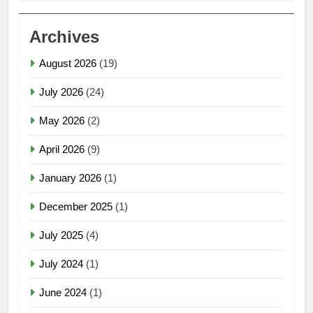
Archives
August 2026
(19)
July 2026
(24)
May 2026
(2)
April 2026
(9)
January 2026
(1)
December 2025
(1)
July 2025
(4)
July 2024
(1)
June 2024
(1)