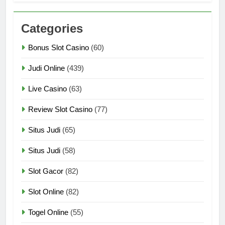
Categories
Bonus Slot Casino
(60)
Judi Online
(439)
Live Casino
(63)
Review Slot Casino
(77)
Situs Judi
(65)
Situs Judi
(58)
Slot Gacor
(82)
Slot Online
(82)
Togel Online
(55)