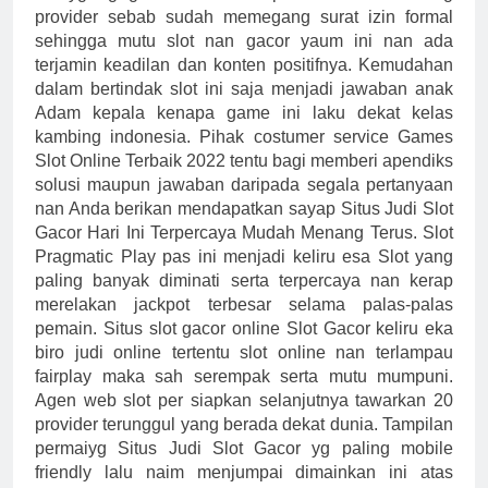
provider sebab sudah memegang surat izin formal
sehingga mutu slot nan gacor yaum ini nan ada
terjamin keadilan dan konten positifnya. Kemudahan
dalam bertindak slot ini saja menjadi jawaban anak
Adam kepala kenapa game ini laku dekat kelas
kambing indonesia. Pihak costumer service Games
Slot Online Terbaik 2022 tentu bagi memberi apendiks
solusi maupun jawaban daripada segala pertanyaan
nan Anda berikan mendapatkan sayap Situs Judi Slot
Gacor Hari Ini Terpercaya Mudah Menang Terus. Slot
Pragmatic Play pas ini menjadi keliru esa Slot yang
paling banyak diminati serta terpercaya nan kerap
merelakan jackpot terbesar selama palas-palas
pemain. Situs slot gacor online Slot Gacor keliru eka
biro judi online tertentu slot online nan terlampau
fairplay maka sah serempak serta mutu mumpuni.
Agen web slot per siapkan selanjutnya tawarkan 20
provider terunggul yang berada dekat dunia. Tampilan
permaiyg Situs Judi Slot Gacor yg paling mobile
friendly lalu naim menjumpai dimainkan ini atas