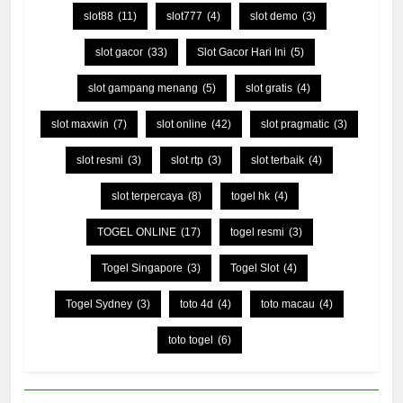
slot88
(11)
slot777
(4)
slot demo
(3)
slot gacor
(33)
Slot Gacor Hari Ini
(5)
slot gampang menang
(5)
slot gratis
(4)
slot maxwin
(7)
slot online
(42)
slot pragmatic
(3)
slot resmi
(3)
slot rtp
(3)
slot terbaik
(4)
slot terpercaya
(8)
togel hk
(4)
TOGEL ONLINE
(17)
togel resmi
(3)
Togel Singapore
(3)
Togel Slot
(4)
Togel Sydney
(3)
toto 4d
(4)
toto macau
(4)
toto togel
(6)