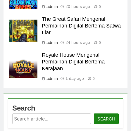
admin
20 hours ago
0
The Great Safari Mengenal
Permainan Digital Bertema Satwa
Liar
admin
24 hours ago
0
Royale House Mengenal
Permainan Digital Bertema
Kerajaan
admin
1 day ago
0
Search
Search
SEARCH