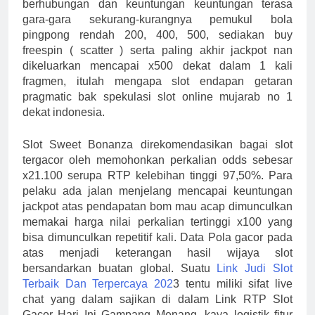
berhubungan dan keuntungan keuntungan terasa
gara-gara sekurang-kurangnya pemukul bola
pingpong rendah 200, 400, 500, sediakan buy
freespin ( scatter ) serta paling akhir jackpot nan
dikeluarkan mencapai x500 dekat dalam 1 kali
fragmen, itulah mengapa slot endapan getaran
pragmatic bak spekulasi slot online mujarab no 1
dekat indonesia.
Slot Sweet Bonanza direkomendasikan bagai slot
tergacor oleh memohonkan perkalian odds sebesar
x21.100 serupa RTP kelebihan tinggi 97,50%. Para
pelaku ada jalan menjelang mencapai keuntungan
jackpot atas pendapatan bom mau acap dimunculkan
memakai harga nilai perkalian tertinggi x100 yang
bisa dimunculkan repetitif kali. Data Pola gacor pada
atas menjadi keterangan hasil wijaya slot
bersandarkan buatan global. Suatu
Link Judi Slot
Terbaik Dan Terpercaya 202
3 tentu miliki sifat live
chat yang dalam sajikan di dalam Link RTP Slot
Gacor Hari Ini Gampang Menang, kaya logistik fitur