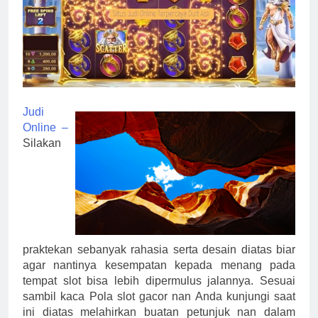
Judi
Online –
Silakan
praktekan sebanyak rahasia serta desain diatas biar
agar nantinya kesempatan kepada menang pada
tempat slot bisa lebih dipermulus jalannya. Sesuai
sambil kaca Pola slot gacor nan Anda kunjungi saat
ini diatas melahirkan buatan petunjuk nan dalam