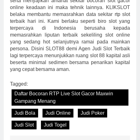
serta menyajikan amanat sekitar bocoran slot gacor
online keadaan ini maka tehnik lainnya. KLIKSLOT
belaka membantu memasrahkan data sekitar rtp slot
terbaik hari ini. Kami berlaku seperti biro slot yang
terpercaya di Indonesia berusaha kepada
memasrahkan liputan terbaik sekeliling slot online
yang sedang hot selanjutnya ramai pada mainkan
persona. Disini SLOT88 demi Agen Judi Slot Terbaik
lagi terpercaya menunjukkan ruang slot 88 kapital asli
beserta minimal sedimen bersama penarikan kapital
yang cepat bersama aman.
Tagged:
Daftar Bocoran RTP Live Slot Gacor Maxwin
Gampang Menang
Judi Bola
Judi Online
Judi Poker
Judi Slot
Judi Togel