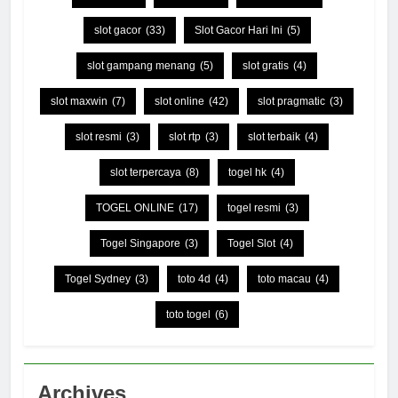
slot gacor
(33)
Slot Gacor Hari Ini
(5)
slot gampang menang
(5)
slot gratis
(4)
slot maxwin
(7)
slot online
(42)
slot pragmatic
(3)
slot resmi
(3)
slot rtp
(3)
slot terbaik
(4)
slot terpercaya
(8)
togel hk
(4)
TOGEL ONLINE
(17)
togel resmi
(3)
Togel Singapore
(3)
Togel Slot
(4)
Togel Sydney
(3)
toto 4d
(4)
toto macau
(4)
toto togel
(6)
Archives