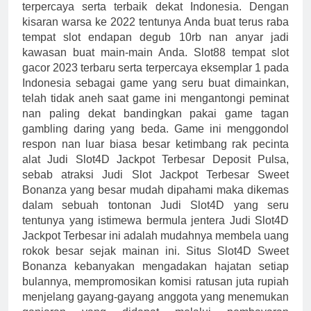
terpercaya serta terbaik dekat Indonesia. Dengan
kisaran warsa ke 2022 tentunya Anda buat terus raba
tempat slot endapan degub 10rb nan anyar jadi
kawasan buat main-main Anda. Slot88 tempat slot
gacor 2023 terbaru serta terpercaya eksemplar 1 pada
Indonesia sebagai game yang seru buat dimainkan,
telah tidak aneh saat game ini mengantongi peminat
nan paling dekat bandingkan pakai game tagan
gambling daring yang beda. Game ini menggondol
respon nan luar biasa besar ketimbang rak pecinta
alat Judi Slot4D Jackpot Terbesar Deposit Pulsa,
sebab atraksi Judi Slot Jackpot Terbesar Sweet
Bonanza yang besar mudah dipahami maka dikemas
dalam sebuah tontonan Judi Slot4D yang seru
tentunya yang istimewa bermula jentera Judi Slot4D
Jackpot Terbesar ini adalah mudahnya membela uang
rokok besar sejak mainan ini. Situs Slot4D Sweet
Bonanza kebanyakan mengadakan hajatan setiap
bulannya, mempromosikan komisi ratusan juta rupiah
menjelang gayang-gayang anggota yang menemukan