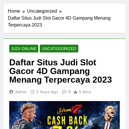
Home
Uncategorized
Daftar Situs Judi Slot Gacor 4D Gampang Menang
Terpercaya 2023
JUDI ONLINE
UNCATEGORIZED
Daftar Situs Judi Slot
Gacor 4D Gampang
Menang Terpercaya 2023
0
Admin
3 Years Ago
5 Mins