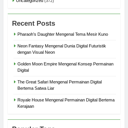
Uncategorized
(372)
Recent Posts
Pharaoh’s Daughter Mengenal Tema Mesir Kuno
Neon Fantasy Mengenal Dunia Digital Futuristik
dengan Visual Neon
Golden Moon Empire Mengenal Konsep Permainan
Digital
The Great Safari Mengenal Permainan Digital
Bertema Satwa Liar
Royale House Mengenal Permainan Digital Bertema
Kerajaan