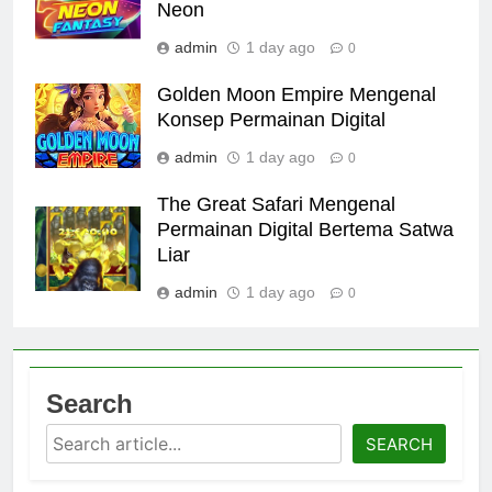
Neon
admin
1 day ago
0
Golden Moon Empire Mengenal
Konsep Permainan Digital
admin
1 day ago
0
The Great Safari Mengenal
Permainan Digital Bertema Satwa
Liar
admin
1 day ago
0
Search
Search
SEARCH