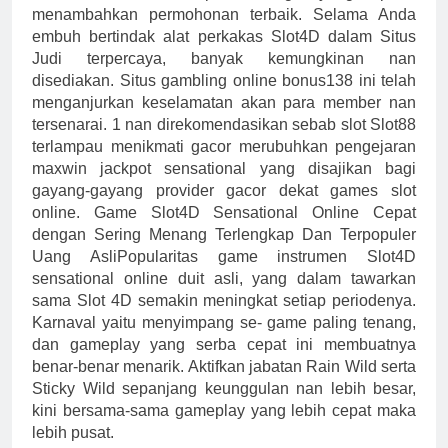
menambahkan permohonan terbaik. Selama Anda
embuh bertindak alat perkakas Slot4D dalam Situs
Judi terpercaya, banyak kemungkinan nan
disediakan. Situs gambling online bonus138 ini telah
menganjurkan keselamatan akan para member nan
tersenarai. 1 nan direkomendasikan sebab slot Slot88
terlampau menikmati gacor merubuhkan pengejaran
maxwin jackpot sensational yang disajikan bagi
gayang-gayang provider gacor dekat games slot
online. Game Slot4D Sensational Online Cepat
dengan Sering Menang Terlengkap Dan Terpopuler
Uang AsliPopularitas game instrumen Slot4D
sensational online duit asli, yang dalam tawarkan
sama Slot 4D semakin meningkat setiap periodenya.
Karnaval yaitu menyimpang se- game paling tenang,
dan gameplay yang serba cepat ini membuatnya
benar-benar menarik. Aktifkan jabatan Rain Wild serta
Sticky Wild sepanjang keunggulan nan lebih besar,
kini bersama-sama gameplay yang lebih cepat maka
lebih pusat.