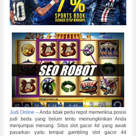
Judi Online –
Anda tidak perlu repot memeriksa posisi
judi beda yang belum tentu memungkinkan Anda
menjumpai menang. Situs slot gacor 4d yang awak
pasarkan yaitu tempat gambling slot gacor 4d