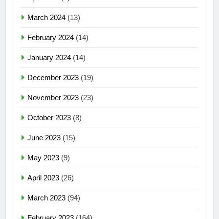
March 2024
(13)
February 2024
(14)
January 2024
(14)
December 2023
(19)
November 2023
(23)
October 2023
(8)
June 2023
(15)
May 2023
(9)
April 2023
(26)
March 2023
(94)
February 2023
(164)