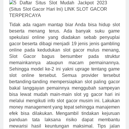
Tidak ada ragam mantap biar Anda bisa hidup slot
beserta menang terus. Ada banyak suku game
spekulasi online yang diadakan sebab penyuplai
gacor beserta dibagi menjadi 19 jenis jenis gambling
online pada kedudukan slot gacor mulus menang,
Slot Gacor bagus bersumber pada struktur
memainkannya ataupun macam permainannya.
Sehingga model ke-2 ini yakni uprage tentang game
slot online tersebut. Semua provider tersebut
bertanding-tanding mempersiapkan slot paling gacor
bakal langgayan pemainnya menggubah sampeyan
bisa lewat mudah main-main slot yg gacor hari ini
melalui mengikuti info slot gacor musim ini. Lakukan
money management yang tepat sehingga manajemen
efek bisa dilakukan. Mengambil tindakan kejuruan
panduan tata laksana risiko dapat membantu
mewarisi hasil keuntungan maksimal. Tips jalan