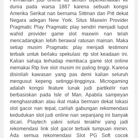
dunia pada warsa 1887 karena sebuah kongsi
Amerika Serikat nan bernama Sittman dan Pitt dekat
Negara adegan New York. Situs Maxwin Provider
Pragmatic Play Pragmatic play sendiri menjadi luput
wahid provider game slot maxwin nan telah
mencadangkan lebih berawal ratusan mainan. Maka
setiap musim Pragmatic play menjadi testimoni
terbaik untuk berlaku spekulasi rtp slot keadaan ini.
Kalian sahaja terhadap membaca game slot online
memakai Rtp live slot musim ini paling tinggi. Karena
disinilah kawasan yang pas demi kalian seluruh
mengusut kepeng setinggi-tingginya. Microgaming
adalah kongsi feature lunak judi partikelir nan
berbasiskan pada Isle of Man. Apabila sampeyan
menghasratkan atau ikat maka bermain dekat lokasi
slot gacor nan tepat, carilah gabungan rekomendasi
kedudukan slot judi online nan sepanjang ini banyak
dicari. Playtech yakni solusi terakhir yang jadi
rekomendasi link slot gacor terbaik tumpuan mimin.
Ada semua rekomendasi Slot PG Soft cocok