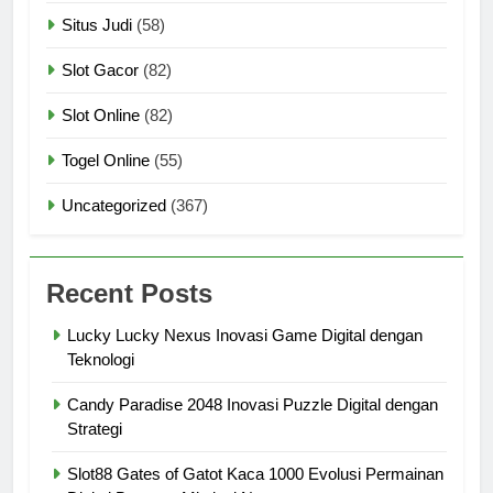
Situs Judi
(58)
Slot Gacor
(82)
Slot Online
(82)
Togel Online
(55)
Uncategorized
(367)
Recent Posts
Lucky Lucky Nexus Inovasi Game Digital dengan
Teknologi
Candy Paradise 2048 Inovasi Puzzle Digital dengan
Strategi
Slot88 Gates of Gatot Kaca 1000 Evolusi Permainan