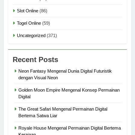
Slot Online
(86)
Togel Online
(59)
Uncategorized
(371)
Recent Posts
Neon Fantasy Mengenal Dunia Digital Futuristik
dengan Visual Neon
Golden Moon Empire Mengenal Konsep Permainan
Digital
The Great Safari Mengenal Permainan Digital
Bertema Satwa Liar
Royale House Mengenal Permainan Digital Bertema
Kerajaan