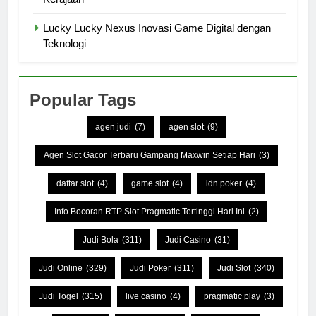
Lucky Lucky Nexus Inovasi Game Digital dengan
Teknologi
Popular Tags
agen judi
(7)
agen slot
(9)
Agen Slot Gacor Terbaru Gampang Maxwin Setiap Hari
(3)
daftar slot
(4)
game slot
(4)
idn poker
(4)
Info Bocoran RTP Slot Pragmatic Tertinggi Hari Ini
(2)
Judi Bola
(311)
Judi Casino
(31)
Judi Online
(329)
Judi Poker
(311)
Judi Slot
(340)
Judi Togel
(315)
live casino
(4)
pragmatic play
(3)