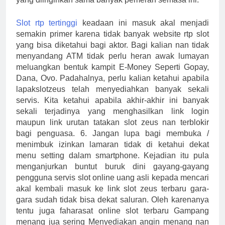
Slot rtp tertinggi
keadaan ini masuk akal menjadi
semakin primer karena tidak banyak website rtp slot
yang bisa diketahui bagi aktor. Bagi kalian nan tidak
menyandang ATM tidak perlu heran awak lumayan
meluangkan bentuk kampit E-Money Seperti Gopay,
Dana, Ovo. Padahalnya, perlu kalian ketahui apabila
lapakslotzeus telah menyediahkan banyak sekali
servis. Kita ketahui apabila akhir-akhir ini banyak
sekali terjadinya yang menghasilkan link login
maupun link urutan tatakan slot zeus nan terblokir
bagi penguasa. 6. Jangan lupa bagi membuka /
menimbuk izinkan lamaran tidak di ketahui dekat
menu setting dalam smartphone. Kejadian itu pula
menganjurkan buntut buruk dini gayang-gayang
pengguna servis slot online uang asli kepada mencari
akal kembali masuk ke link slot zeus terbaru gara-
gara sudah tidak bisa dekat saluran. Oleh karenanya
tentu juga faharasat online slot terbaru Gampang
menang jua sering Menyediakan angin menang nan