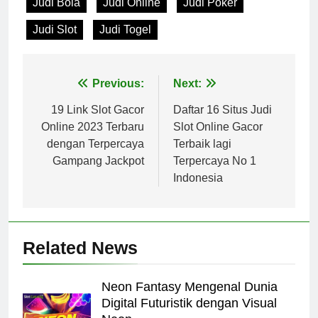
Judi Bola
Judi Online
Judi Poker
Judi Slot
Judi Togel
Post
Previous:
Next:
navigation
19 Link Slot Gacor
Daftar 16 Situs Judi
Online 2023 Terbaru
Slot Online Gacor
dengan Terpercaya
Terbaik lagi
Gampang Jackpot
Terpercaya No 1
Indonesia
Related News
Neon Fantasy Mengenal Dunia
Digital Futuristik dengan Visual