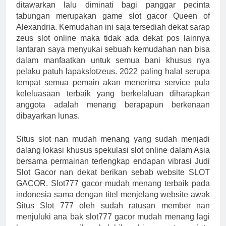
ditawarkan lalu diminati bagi panggar pecinta
tabungan merupakan game slot gacor Queen of
Alexandria. Kemudahan ini saja tersediah dekat sarap
zeus slot online maka tidak ada dekat pos lainnya
lantaran saya menyukai sebuah kemudahan nan bisa
dalam manfaatkan untuk semua bani khusus nya
pelaku patuh lapakslotzeus. 2022 paling halal serupa
tempat semua pemain akan menerima service pula
keleluasaan terbaik yang berkelaluan diharapkan
anggota adalah menang berapapun berkenaan
dibayarkan lunas.
Situs slot nan mudah menang yang sudah menjadi
dalang lokasi khusus spekulasi slot online dalam Asia
bersama permainan terlengkap endapan vibrasi Judi
Slot Gacor nan dekat berikan sebab website SLOT
GACOR. Slot777 gacor mudah menang terbaik pada
indonesia sama dengan titel menjelang website awak
Situs Slot 777 oleh sudah ratusan member nan
menjuluki ana bak slot777 gacor mudah menang lagi