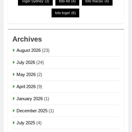
Togel Sydney
(3)
toto 4d
(4)
toto macau
(4)
toto togel
(6)
Archives
August 2026
(23)
July 2026
(24)
May 2026
(2)
April 2026
(9)
January 2026
(1)
December 2025
(1)
July 2025
(4)