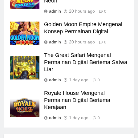
Neon
admin
20 hours ago
0
Golden Moon Empire Mengenal
Konsep Permainan Digital
admin
20 hours ago
0
The Great Safari Mengenal
Permainan Digital Bertema Satwa
Liar
admin
1 day ago
0
Royale House Mengenal
Permainan Digital Bertema
Kerajaan
admin
1 day ago
0