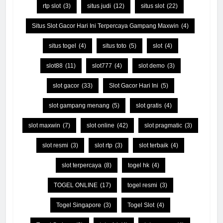
rtp slot
(3)
situs judi
(12)
situs slot
(22)
Situs Slot Gacor Hari Ini Terpercaya Gampang Maxwin
(4)
situs togel
(4)
situs toto
(5)
slot
(4)
slot88
(11)
slot777
(4)
slot demo
(3)
slot gacor
(33)
Slot Gacor Hari Ini
(5)
slot gampang menang
(5)
slot gratis
(4)
slot maxwin
(7)
slot online
(42)
slot pragmatic
(3)
slot resmi
(3)
slot rtp
(3)
slot terbaik
(4)
slot terpercaya
(8)
togel hk
(4)
TOGEL ONLINE
(17)
togel resmi
(3)
Togel Singapore
(3)
Togel Slot
(4)