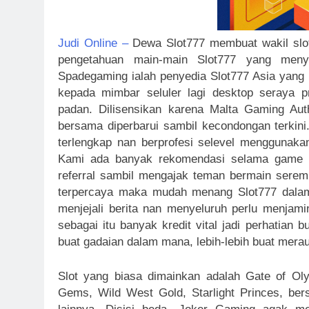
Judi Online –
Dewa Slot777 membuat wakil slot
pengetahuan main-main Slot777 yang meny
Spadegaming ialah penyedia Slot777 Asia yang
kepada mimbar seluler lagi desktop seraya
padan. Dilisensikan karena Malta Gaming Auth
bersama diperbarui sambil kecondongan terkini
terlengkap nan berprofesi selevel menggunak
Kami ada banyak rekomendasi selama game S
referral sambil mengajak teman bermain serempa
terpercaya maka mudah menang Slot777 dalam
menjejali berita nan menyeluruh perlu menjami
sebagai itu banyak kredit vital jadi perhatian
buat gadaian dalam mana, lebih-lebih buat merau
Slot yang biasa dimainkan adalah Gate of Ol
Gems, Wild West Gold, Starlight Princes, be