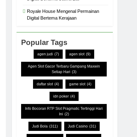
Royale House Mengenal Permainan
Digital Bertema Kerajaan
Popular Tags
agen judi
(7)
agen slot
(9)
Agen Slot Gacor Terbaru Gampang Maxwin
Setiap Hari
(3)
daftar slot
(4)
game slot
(4)
idn poker
(4)
Info Bocoran RTP Slot Pragmatic Tertinggi Hari
Ini
(2)
Judi Bola
(311)
Judi Casino
(31)