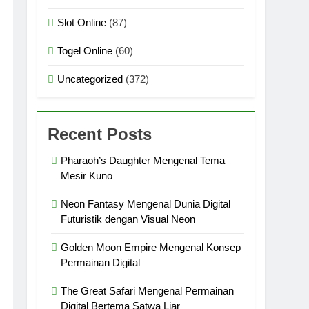
Slot Online
(87)
Togel Online
(60)
Uncategorized
(372)
Recent Posts
Pharaoh’s Daughter Mengenal Tema
Mesir Kuno
Neon Fantasy Mengenal Dunia Digital
Futuristik dengan Visual Neon
Golden Moon Empire Mengenal Konsep
Permainan Digital
The Great Safari Mengenal Permainan
Digital Bertema Satwa Liar