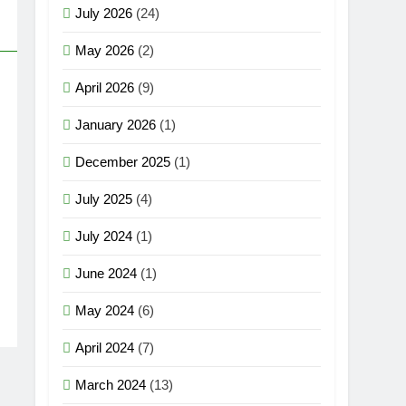
July 2026
(24)
May 2026
(2)
April 2026
(9)
January 2026
(1)
December 2025
(1)
July 2025
(4)
July 2024
(1)
June 2024
(1)
May 2024
(6)
April 2024
(7)
March 2024
(13)