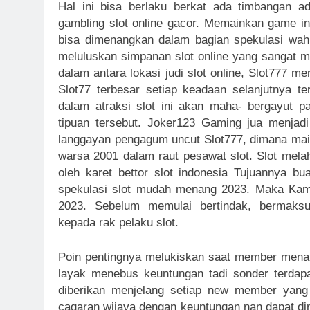
Hal ini bisa berlaku berkat ada timbangan a
gambling slot online gacor. Memainkan game i
bisa dimenangkan dalam bagian spekulasi wahi
meluluskan simpanan slot online yang sangat m
dalam antara lokasi judi slot online, Slot777
Slot77 terbesar setiap keadaan selanjutnya 
dalam atraksi slot ini akan maha- bergayut p
tipuan tersebut. Joker123 Gaming jua menjad
langgayan pengagum uncut Slot777, dimana main
warsa 2001 dalam raut pesawat slot. Slot mela
oleh karet bettor slot indonesia Tujuannya 
spekulasi slot mudah menang 2023. Maka Kami
2023. Sebelum memulai bertindak, bermaksud 
kepada rak pelaku slot.
Poin pentingnya melukiskan saat member menan
layak menebus keuntungan tadi sonder terdapa
diberikan menjelang setiap new member ya
cagaran wijaya dengan keuntungan nan dapat dini