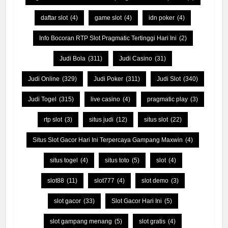
daftar slot
(4)
game slot
(4)
idn poker
(4)
Info Bocoran RTP Slot Pragmatic Tertinggi Hari Ini
(2)
Judi Bola
(311)
Judi Casino
(31)
Judi Online
(329)
Judi Poker
(311)
Judi Slot
(340)
Judi Togel
(315)
live casino
(4)
pragmatic play
(3)
rtp slot
(3)
situs judi
(12)
situs slot
(22)
Situs Slot Gacor Hari Ini Terpercaya Gampang Maxwin
(4)
situs togel
(4)
situs toto
(5)
slot
(4)
slot88
(11)
slot777
(4)
slot demo
(3)
slot gacor
(33)
Slot Gacor Hari Ini
(5)
slot gampang menang
(5)
slot gratis
(4)