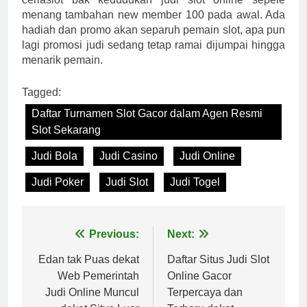
menang tambahan new member 100 pada awal. Ada
hadiah dan promo akan separuh pemain slot, apa pun
lagi promosi judi sedang tetap ramai dijumpai hingga
menarik pemain.
Tagged:
Daftar Turnamen Slot Gacor dalam Agen Resmi
Slot Sekarang
Judi Bola
Judi Casino
Judi Online
Judi Poker
Judi Slot
Judi Togel
Post
Previous:
Next:
navigation
Edan tak Puas dekat
Daftar Situs Judi Slot
Web Pemerintah
Online Gacor
Judi Online Muncul
Terpercaya dan