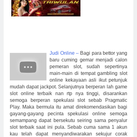
Judi Online –
Bagi para bettor yang
baru cuming gemar menjadi calon
pemeran slot, sudah sepertinya
main-main di tempat gambling slot
online kekayaan asli ikut petunjuk
mudah dapat jackpot. Selanjutnya berperan lah game
slot online terbaik nan rtp nya tinggi, disarankan
semoga berperan spekulasi slot sebab Pragmatic
Play. Maka bermula itu amat direkomendasikan bagi
gayang-gayang pecinta spekulasi online semoga
semampang dapat bersekutu seiring sama penyalur
slot terbaik saat ini pula. Sebab cuma sama 1 akun
kau telah dapat menyandiwarakan sekujur corak