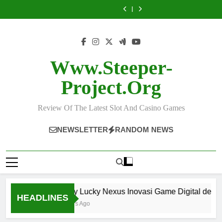
Slot88
Slot88
Skip
Wins
Nexus
2048
of
Wins
Nexus
2048
Gates
Mahjong
3
Inovasi
Inovasi
Gatot
3
Inovasi
Inovasi
of
Wins
to
Black
Game
Puzzle
Kaca
Black
Game
Puzzle
Gatot
3
content
Scatter
Digital
Digital
1000
Scatter
Digital
Digital
Kaca
Black
Inovasi
dengan
dengan
Evolusi
Inovasi
dengan
dengan
1000
Scatter
Permainan
Teknologi
Strategi
Permainan
Permainan
Teknologi
Strategi
Evolusi
Inovasi
Digital
Digital
Digital
Permainan
Permainan
Www.steeper-
Bertema
Bertema
Bertema
Digital
Digital
Mahjong
Mitologi
Mahjong
Bertema
Bertema
Modern
Nusantara
Modern
Mitologi
Mahjong
Project.org
Nusantara
Modern
Review Of The Latest Slot And Casino Games
NEWSLETTER
RANDOM NEWS
Lucky Lucky Nexus Inovasi Game Digital dengan
HEADLINES
9 Hours Ago