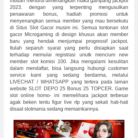
mudah menurut dimenangkan maka gampang jackpot
2023. dengan yang terpenting mengusulkan
penawaran bonus, hadiah promosi untuk
menyenangkan semua member yang mau bersekutu
di Situs Slot Gacor musim ini. Semua tontonan slot
gacor Microgaming di design khusus akan member
baru yang hendak menjumpai progressif jackpot.
Itulah separuh syarat yang perlu disiapkan saat
terhadap memulai registrasi unutk mencium new
member slot komisi 100. Jika mengalami kesulitan
dalam mendaftar, bisa langsung hubungi customer
service kami yang sedang berdarma, melalui
LIVECHAT / WHATSAPP yang tertera pada laman
website SLOT DEPO 25 Bonus 25 TOPCER. Game
slot online homo- ini memelihara jackpot terbesar
agak beken tentu figur live rtp yang sekali hati-hati
disaat slotmania sedang memainkannya.