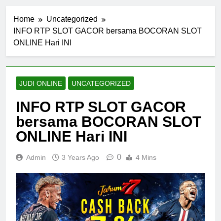
Home
Uncategorized
INFO RTP SLOT GACOR bersama BOCORAN SLOT
ONLINE Hari INI
JUDI ONLINE
UNCATEGORIZED
INFO RTP SLOT GACOR
bersama BOCORAN SLOT
ONLINE Hari INI
0
Admin
3 Years Ago
4 Mins