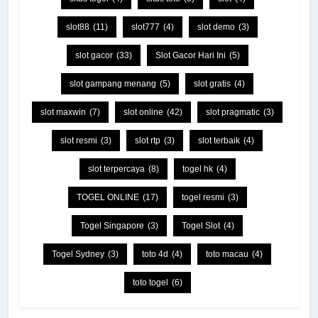
slot88
(11)
slot777
(4)
slot demo
(3)
slot gacor
(33)
Slot Gacor Hari Ini
(5)
slot gampang menang
(5)
slot gratis
(4)
slot maxwin
(7)
slot online
(42)
slot pragmatic
(3)
slot resmi
(3)
slot rtp
(3)
slot terbaik
(4)
slot terpercaya
(8)
togel hk
(4)
TOGEL ONLINE
(17)
togel resmi
(3)
Togel Singapore
(3)
Togel Slot
(4)
Togel Sydney
(3)
toto 4d
(4)
toto macau
(4)
toto togel
(6)