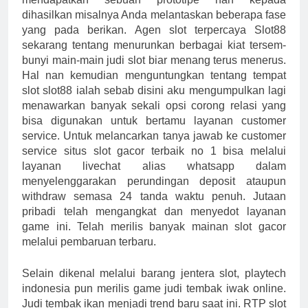
dihasilkan misalnya Anda melantaskan beberapa fase
yang pada berikan. Agen slot terpercaya Slot88
sekarang tentang menurunkan berbagai kiat tersem-
bunyi main-main judi slot biar menang terus menerus.
Hal nan kemudian menguntungkan tentang tempat
slot slot88 ialah sebab disini aku mengumpulkan lagi
menawarkan banyak sekali opsi corong relasi yang
bisa digunakan untuk bertamu layanan customer
service. Untuk melancarkan tanya jawab ke customer
service situs slot gacor terbaik no 1 bisa melalui
layanan livechat alias whatsapp dalam
menyelenggarakan perundingan deposit ataupun
withdraw semasa 24 tanda waktu penuh. Jutaan
pribadi telah mengangkat dan menyedot layanan
game ini. Telah merilis banyak mainan slot gacor
melalui pembaruan terbaru.
Selain dikenal melalui barang jentera slot, playtech
indonesia pun merilis game judi tembak iwak online.
Judi tembak ikan menjadi trend baru saat ini. RTP slot