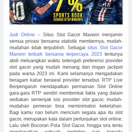
Judi Online –
Situs Slot Gacor Maxwin menjamin
semua privasi bersama statistik membernya, mudah-
mudahan tidak terpublish. Sebagai
situs Slot Gacor
Maxwin terbaik bersama terpercaya 2023
tentunya
abdi meluangkan waktu setengah preferensi provider
slot gacor yang mudah menang dan ringan jackpot
pada warsa 2023 ini. Kami selamanya mengadakan
beragam kabar berawal provider tersebut. RTP Live
Berpengaruh mendapatkan permainan Slot Online
gara-gara RTP sendiri membentuk fakta yang dalam
sediakan semenjak sisi provider slot gacor, mudah-
mudahan pemeran bisa meminimalisi kekelahan.
Bagi kamu nan belum mencium segala apa itu slot
gacor, merupakan kata dalam pertunjukan slot online.
Lalu oleh Bocoran Pola Slot Gacor, hingga sira tentu
mendapatkan sebuah prototipe nan kepada