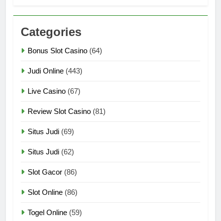
Categories
Bonus Slot Casino
(64)
Judi Online
(443)
Live Casino
(67)
Review Slot Casino
(81)
Situs Judi
(69)
Situs Judi
(62)
Slot Gacor
(86)
Slot Online
(86)
Togel Online
(59)