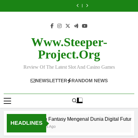
The
Royale
Skip
Mengenal
Mengenal
Empire
Safari
Mengenal
Mengenal
Empire
Great
House
Permainan
Dunia
Mengenal
Mengenal
Permainan
Dunia
Mengenal
Safari
Mengenal
to
Digital
Digital
Konsep
Permainan
Digital
Digital
Konsep
Mengenal
Permainan
content
Bertema
Futuristik
Permainan
Digital
Bertema
Futuristik
Permainan
Permainan
Digital
Kerajaan
dengan
Digital
Bertema
Kerajaan
dengan
Digital
Digital
Bertema
Visual
Satwa
Visual
Bertema
Kerajaan
Neon
Liar
Neon
Satwa
Www.steeper-
Liar
Project.org
Review Of The Latest Slot And Casino Games
NEWSLETTER
RANDOM NEWS
Neon Fantasy Mengenal Dunia Digital Futuristik
HEADLINES
9 Hours Ago