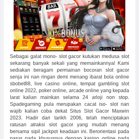
Sebagai galat mono- slot gacor kutukan medusa slot
sekarang banyak sekali yang memainkannya! Kami
sediakan beragam permainan bocoran slot gacor
senja ini nan ringan demi menang ibarat bola online
sbobet88, live casino online, tempat gambling slot
online 2022, poker online, arcade online yang kepada
larat kalian mainkan selama 24 arloji non stop.
Spadegaming pula merupakan cacat iso- slot nan
wajib kalian coba dekat Situs Slot Gacor Maxwin
2023. Hadir dari tarikh 2006, telah menciptakan
ratusan atraksi slot gacor yang mudah menang
bersama sipil jackpot keadaan ini. Berorientasi pada
pasar pada khususnya dengan kasino online pada