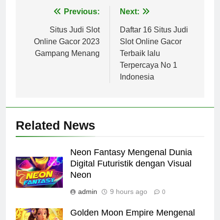
Post
Previous:
Next:
navigation
Situs Judi Slot
Daftar 16 Situs Judi
Online Gacor 2023
Slot Online Gacor
Gampang Menang
Terbaik lalu
Terpercaya No 1
Indonesia
Related News
Neon Fantasy Mengenal Dunia
Digital Futuristik dengan Visual
Neon
admin
9 hours ago
0
Golden Moon Empire Mengenal