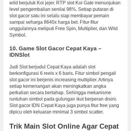
wild berjuluk Koi jejer. RTP slot Koi Gate menunjukan
level pengembalian senilai 98%. Setiap putaran di
slot gacor satu ini selalu siap membayar pemain
sampai seharga 8640x harga bet. Fitur-fitur
unggulannya meliputi Free Spin, Multiplier, dan Wild
Symbol.
10. Game Slot Gacor Cepat Kaya –
IDNSlot
Judi Slot berjudul Cepat Kaya adalah slot
berkonfigurasi 6 reels x 6 baris. Fitur simbol pengali
slot gacor ini berjenis increasing multiplier. Artinya
setiap kemenangan akan meningkatkan angka
perkalian secara bertahap. Sehingga mekanisme
runtuhan simbol pada gulungan ikut berperan disini.
Slot gacor IDN Cepat Kaya juga punya fitur free yang
dipicu oleh keluaran minimal 3 simbol scatter.
Trik Main Slot Online Agar Cepat