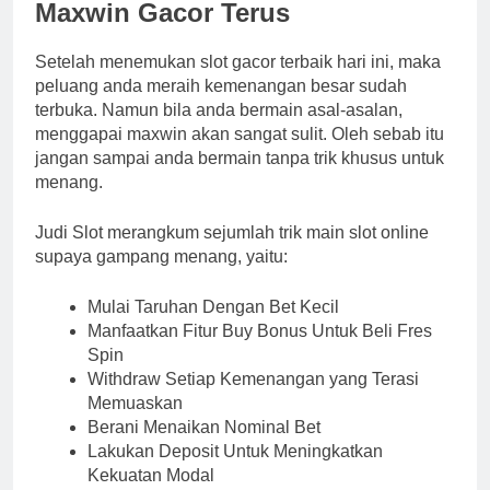
Maxwin Gacor Terus
Setelah menemukan slot gacor terbaik hari ini, maka
peluang anda meraih kemenangan besar sudah
terbuka. Namun bila anda bermain asal-asalan,
menggapai maxwin akan sangat sulit. Oleh sebab itu
jangan sampai anda bermain tanpa trik khusus untuk
menang.
Judi Slot merangkum sejumlah trik main slot online
supaya gampang menang, yaitu:
Mulai Taruhan Dengan Bet Kecil
Manfaatkan Fitur Buy Bonus Untuk Beli Fres
Spin
Withdraw Setiap Kemenangan yang Terasi
Memuaskan
Berani Menaikan Nominal Bet
Lakukan Deposit Untuk Meningkatkan
Kekuatan Modal