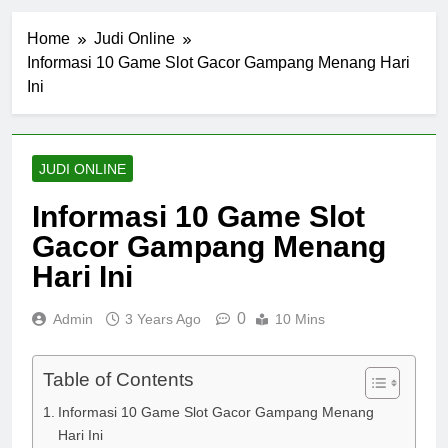
Home
Judi Online
Informasi 10 Game Slot Gacor Gampang Menang Hari
Ini
JUDI ONLINE
Informasi 10 Game Slot
Gacor Gampang Menang
Hari Ini
0
Admin
3 Years Ago
10 Mins
Table of Contents
Informasi 10 Game Slot Gacor Gampang Menang
Hari Ini