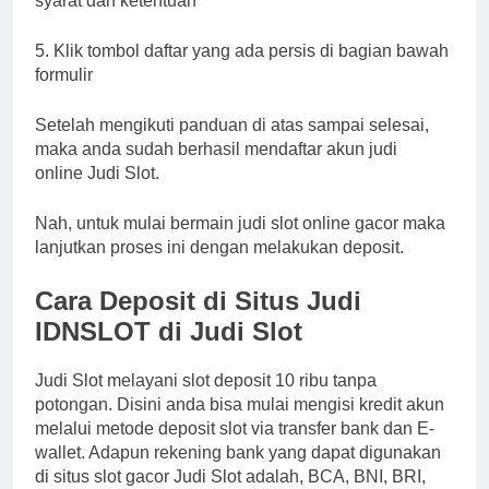
syarat dan ketentuan
5. Klik tombol daftar yang ada persis di bagian bawah
formulir
Setelah mengikuti panduan di atas sampai selesai,
maka anda sudah berhasil mendaftar akun judi
online Judi Slot.
Nah, untuk mulai bermain judi slot online gacor maka
lanjutkan proses ini dengan melakukan deposit.
Cara Deposit di Situs Judi
IDNSLOT di Judi Slot
Judi Slot melayani slot deposit 10 ribu tanpa
potongan. Disini anda bisa mulai mengisi kredit akun
melalui metode deposit slot via transfer bank dan E-
wallet. Adapun rekening bank yang dapat digunakan
di situs slot gacor Judi Slot adalah, BCA, BNI, BRI,