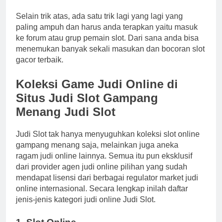
Selain trik atas, ada satu trik lagi yang lagi yang
paling ampuh dan harus anda terapkan yaitu masuk
ke forum atau grup pemain slot. Dari sana anda bisa
menemukan banyak sekali masukan dan bocoran slot
gacor terbaik.
Koleksi Game Judi Online di
Situs Judi Slot Gampang
Menang Judi Slot
Judi Slot tak hanya menyuguhkan koleksi slot online
gampang menang saja, melainkan juga aneka
ragam judi online lainnya. Semua itu pun eksklusif
dari provider agen judi online pilihan yang sudah
mendapat lisensi dari berbagai regulator market judi
online internasional. Secara lengkap inilah daftar
jenis-jenis kategori judi online Judi Slot.