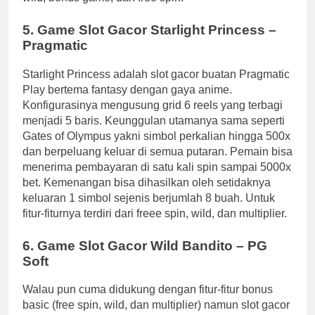
5. Game Slot Gacor Starlight Princess –
Pragmatic
Starlight Princess adalah slot gacor buatan Pragmatic
Play bertema fantasy dengan gaya anime.
Konfigurasinya mengusung grid 6 reels yang terbagi
menjadi 5 baris. Keunggulan utamanya sama seperti
Gates of Olympus yakni simbol perkalian hingga 500x
dan berpeluang keluar di semua putaran. Pemain bisa
menerima pembayaran di satu kali spin sampai 5000x
bet. Kemenangan bisa dihasilkan oleh setidaknya
keluaran 1 simbol sejenis berjumlah 8 buah. Untuk
fitur-fiturnya terdiri dari freee spin, wild, dan multiplier.
6. Game Slot Gacor Wild Bandito – PG
Soft
Walau pun cuma didukung dengan fitur-fitur bonus
basic (free spin, wild, dan multiplier) namun slot gacor