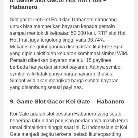
8. Game Slot Gacor Hot Hot Fruit –
Habanero
Slot gacor Hot Hot Fruit dari Habanero dirancang
untuk bisa memberikan bayaran kepada pemain
sampai mentok di kelipatan 50.000 kali. RTP slot Hot
Hot Fruit juga tergolong tinggi yaitu 96,74%.
Mekanisme gulungannya disematkan fitur Free Spin
yang dipicu aktif oleh keluaran kombinasi simbol Wild.
Pemain diberikan bayaran melalui 15 paylines
berbeda hanya dari simbol bayaran. Artinya symbol
symbol wild tidak punya harga bayaran khusus.
Simbol wild akan mengikuti harga simbol bayaran
yang disambung sesuai paylines.
9. Game Slot Gacor Koi Gate – Habanero
Koi Gate adalah slot besutan Habanero yang sejak
beberapa tahun dari perilisan perdananya masih terus
ramai dimainkan hingga saat ini. Di Indonesia slot Koi
Gate menjadi begitu terkenal sebab fitur expanding