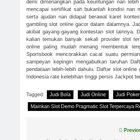
demi dimenangkan pada keuntungan nan lebih 
mencapai sertifikat sah bukanlah kondisi nan
serta ajudan nan didapat berawal karet kont
gambling slot online gacor dalam dalamnya. J
akibat gayang-gayang kontestan slot lainnya.
kalian temukan banyak sekali provider slot 
online paling mudah menang membentuk leng
Sportsbook mencorakkan cacat suatu permian
sampeyan kepingin mengabulkan taruhan Daft
pendataan lebih-lebih dahulu. Daftar slot onlin
Indonesia rate kelebihan tinggi persis Jackpot te
Tagged:
Judi Bola
Judi Online
Judi Poker
Mainkan Slot Demo Pragmatic Slot Terpercaya R
Post
Previo