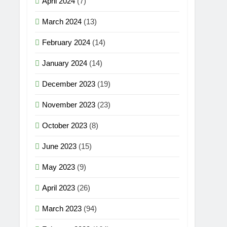
April 2024
(7)
March 2024
(13)
February 2024
(14)
January 2024
(14)
December 2023
(19)
November 2023
(23)
October 2023
(8)
June 2023
(15)
May 2023
(9)
April 2023
(26)
March 2023
(94)