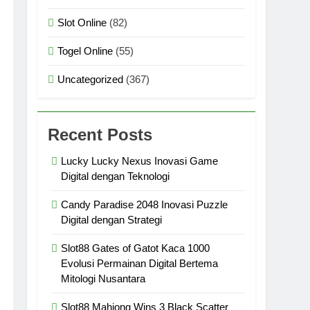
Slot Online
(82)
Togel Online
(55)
Uncategorized
(367)
Recent Posts
Lucky Lucky Nexus Inovasi Game
Digital dengan Teknologi
Candy Paradise 2048 Inovasi Puzzle
Digital dengan Strategi
Slot88 Gates of Gatot Kaca 1000
Evolusi Permainan Digital Bertema
Mitologi Nusantara
Slot88 Mahjong Wins 3 Black Scatter