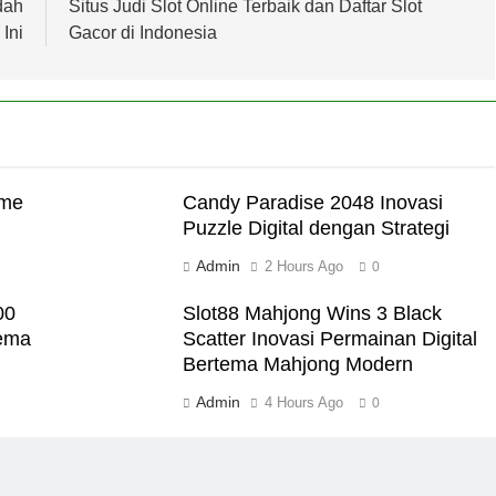
dah
Situs Judi Slot Online Terbaik dan Daftar Slot
Ini
Gacor di Indonesia
ame
Candy Paradise 2048 Inovasi
Puzzle Digital dengan Strategi
Admin
2 Hours Ago
0
00
Slot88 Mahjong Wins 3 Black
tema
Scatter Inovasi Permainan Digital
Bertema Mahjong Modern
Admin
4 Hours Ago
0