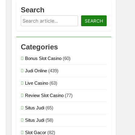
mium dan Teknologi
Search
Search
an Teknologi Visual Modern
SEARCH
i Visual Modern
Categories
logi Visual
Bonus Slot Casino
(60)
Teknologi Visual
Judi Online
(439)
ni dengan Visual Dewa
Live Casino
(63)
Review Slot Casino
(77)
Situs Judi
(65)
Situs Judi
(58)
Slot Gacor
(82)