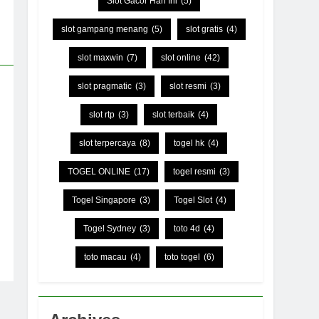
Slot Gacor Hari Ini
(5)
slot gampang menang
(5)
slot gratis
(4)
slot maxwin
(7)
slot online
(42)
slot pragmatic
(3)
slot resmi
(3)
slot rtp
(3)
slot terbaik
(4)
slot terpercaya
(8)
togel hk
(4)
TOGEL ONLINE
(17)
togel resmi
(3)
Togel Singapore
(3)
Togel Slot
(4)
Togel Sydney
(3)
toto 4d
(4)
toto macau
(4)
toto togel
(6)