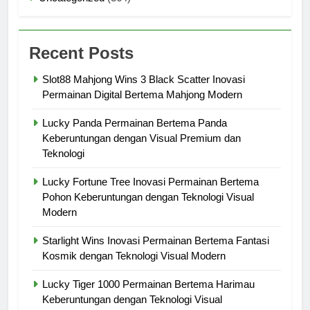
Recent Posts
Slot88 Mahjong Wins 3 Black Scatter Inovasi
Permainan Digital Bertema Mahjong Modern
Lucky Panda Permainan Bertema Panda
Keberuntungan dengan Visual Premium dan
Teknologi
Lucky Fortune Tree Inovasi Permainan Bertema
Pohon Keberuntungan dengan Teknologi Visual
Modern
Starlight Wins Inovasi Permainan Bertema Fantasi
Kosmik dengan Teknologi Visual Modern
Lucky Tiger 1000 Permainan Bertema Harimau
Keberuntungan dengan Teknologi Visual