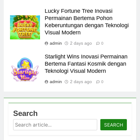
Lucky Fortune Tree Inovasi
Permainan Bertema Pohon
Keberuntungan dengan Teknologi
Visual Modern
admin
2 days ago
0
Starlight Wins Inovasi Permainan
Bertema Fantasi Kosmik dengan
Teknologi Visual Modern
admin
2 days ago
0
Search
Search
SEARCH