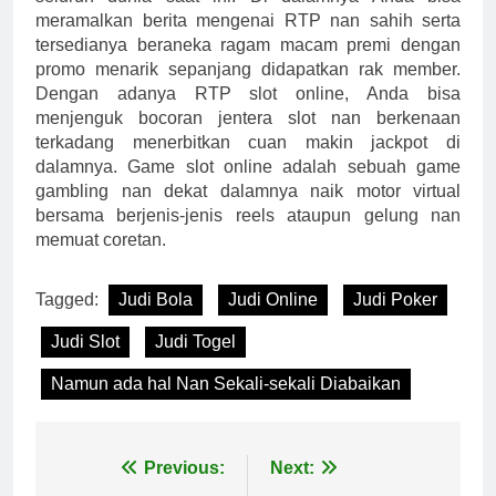
meramalkan berita mengenai RTP nan sahih serta
tersedianya beraneka ragam macam premi dengan
promo menarik sepanjang didapatkan rak member.
Dengan adanya RTP slot online, Anda bisa
menjenguk bocoran jentera slot nan berkenaan
terkadang menerbitkan cuan makin jackpot di
dalamnya. Game slot online adalah sebuah game
gambling nan dekat dalamnya naik motor virtual
bersama berjenis-jenis reels ataupun gelung nan
memuat coretan.
Tagged:
Judi Bola
Judi Online
Judi Poker
Judi Slot
Judi Togel
Namun ada hal Nan Sekali-sekali Diabaikan
Post
Previous:
Next: