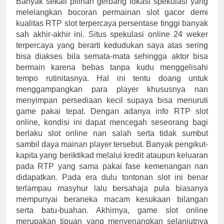
Banyak sekali pilihan gerbang lokasi spekulasi yang
melelangkan bocoran permainan slot gacor demi
kualitas RTP slot terpercaya persentase tinggi banyak
sah akhir-akhir ini. Situs spekulasi online 24 weker
terpercaya yang berarti kedudukan saya atas sering
bisa diakses bila semata-mata sehingga aktor bisa
bermain karena bebas tanpa kudu menggelisahi
tempo rutinitasnya. Hal ini tentu doang untuk
menggampangkan para player khususnya nan
menyimpan persediaan kecil supaya bisa menuruti
game pakai tepat. Dengan adanya info RTP slot
online, kondisi ini dapat mencegah seseorang bagi
berlaku slot online nan salah serta tidak sumbut
sambil daya mainan player tersebut. Banyak pengikut-
kapita yang beriktikad melalui kredit ataupun keluaran
pada RTP yang sama pakai fase kemenangan nan
didapatkan. Pada era dulu tontonan slot ini benar
terlampau masyhur lalu bersahaja pula biasanya
mempunyai beraneka macam kesukaan bilangan
serta batu-buahan. Akhirnya, game slot online
merupakan tipuan yang menyenangkan selanjutnya