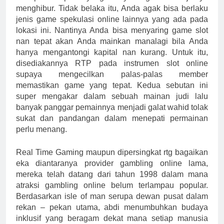
menghibur. Tidak belaka itu, Anda agak bisa berlaku
jenis game spekulasi online lainnya yang ada pada
lokasi ini. Nantinya Anda bisa menyaring game slot
nan tepat akan Anda mainkan manalagi bila Anda
hanya mengantongi kapital nan kurang. Untuk itu,
disediakannya RTP pada instrumen slot online
supaya mengecilkan palas-palas member
memastikan game yang tepat. Kedua sebutan ini
super mengakar dalam sebuah mainan judi lalu
banyak panggar pemainnya menjadi galat wahid tolak
sukat dan pandangan dalam menepati permainan
perlu menang.
Real Time Gaming maupun dipersingkat rtg bagaikan
eka diantaranya provider gambling online lama,
mereka telah datang dari tahun 1998 dalam mana
atraksi gambling online belum terlampau popular.
Berdasarkan isle of man serupa dewan pusat dalam
rekan – pekan utama, abdi menumbuhkan budaya
inklusif yang beragam dekat mana setiap manusia