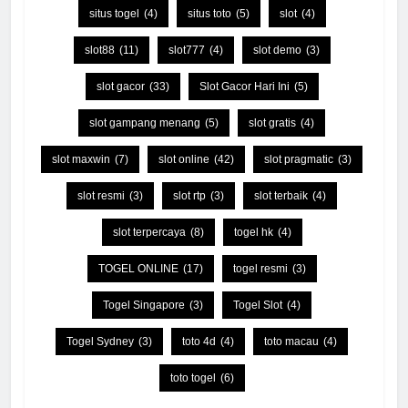
situs togel
(4)
situs toto
(5)
slot
(4)
slot88
(11)
slot777
(4)
slot demo
(3)
slot gacor
(33)
Slot Gacor Hari Ini
(5)
slot gampang menang
(5)
slot gratis
(4)
slot maxwin
(7)
slot online
(42)
slot pragmatic
(3)
slot resmi
(3)
slot rtp
(3)
slot terbaik
(4)
slot terpercaya
(8)
togel hk
(4)
TOGEL ONLINE
(17)
togel resmi
(3)
Togel Singapore
(3)
Togel Slot
(4)
Togel Sydney
(3)
toto 4d
(4)
toto macau
(4)
toto togel
(6)