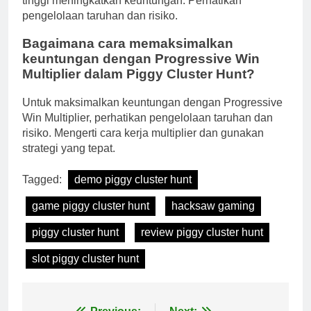
tinggi meningkatkan keuntungan. Perhatikan
pengelolaan taruhan dan risiko.
Bagaimana cara memaksimalkan
keuntungan dengan Progressive Win
Multiplier dalam Piggy Cluster Hunt?
Untuk maksimalkan keuntungan dengan Progressive
Win Multiplier, perhatikan pengelolaan taruhan dan
risiko. Mengerti cara kerja multiplier dan gunakan
strategi yang tepat.
Tagged:
demo piggy cluster hunt
game piggy cluster hunt
hacksaw gaming
piggy cluster hunt
review piggy cluster hunt
slot piggy cluster hunt