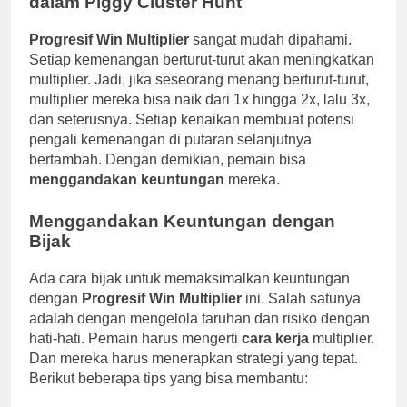
dalam Piggy Cluster Hunt
Progresif Win Multiplier
sangat mudah dipahami.
Setiap kemenangan berturut-turut akan meningkatkan
multiplier. Jadi, jika seseorang menang berturut-turut,
multiplier mereka bisa naik dari 1x hingga 2x, lalu 3x,
dan seterusnya. Setiap kenaikan membuat potensi
pengali kemenangan di putaran selanjutnya
bertambah. Dengan demikian, pemain bisa
menggandakan keuntungan
mereka.
Menggandakan Keuntungan dengan
Bijak
Ada cara bijak untuk memaksimalkan keuntungan
dengan
Progresif Win Multiplier
ini. Salah satunya
adalah dengan mengelola taruhan dan risiko dengan
hati-hati. Pemain harus mengerti
cara kerja
multiplier.
Dan mereka harus menerapkan strategi yang tepat.
Berikut beberapa tips yang bisa membantu: