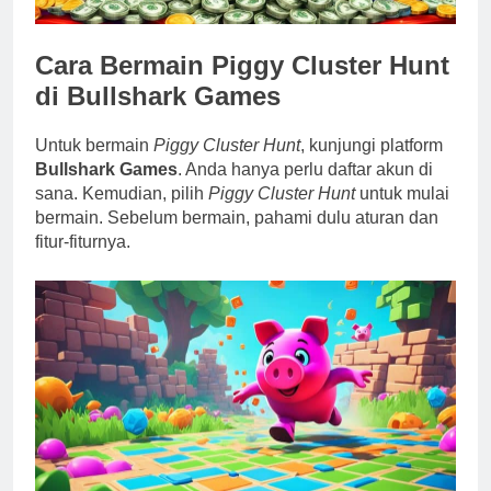
Cara Bermain Piggy Cluster Hunt
di Bullshark Games
Untuk bermain
Piggy Cluster Hunt
, kunjungi platform
Bullshark Games
. Anda hanya perlu daftar akun di
sana. Kemudian, pilih
Piggy Cluster Hunt
untuk mulai
bermain. Sebelum bermain, pahami dulu aturan dan
fitur-fiturnya.