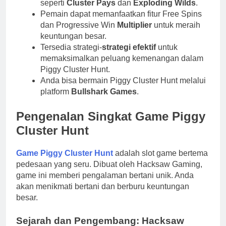
Gaming dan menawarkan
fitur-fitur unik
seperti
Cluster Pays
dan
Exploding Wilds
.
Pemain dapat memanfaatkan fitur Free Spins
dan Progressive Win
Multiplier
untuk meraih
keuntungan besar.
Tersedia strategi-
strategi efektif
untuk
memaksimalkan peluang kemenangan dalam
Piggy Cluster Hunt.
Anda bisa bermain Piggy Cluster Hunt melalui
platform
Bullshark Games
.
Pengenalan Singkat Game Piggy
Cluster Hunt
Game Piggy Cluster Hunt
adalah slot game bertema
pedesaan yang seru. Dibuat oleh Hacksaw Gaming,
game ini memberi pengalaman bertani unik. Anda
akan menikmati bertani dan berburu keuntungan
besar.