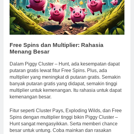
Free Spins dan Multiplier: Rahasia
Menang Besar
Dalam Piggy Cluster – Hunt, ada kesempatan dapat
putaran gratis lewat fitur Free Spins. Plus, ada
multiplier yang meningkat di putaran gratis. Semakin
banyak putaran gratis yang didapat, semakin tinggi
multiplier untuk kemenangan. Itu rahasia untuk dapat
kemenangan besar.
Fitur seperti Cluster Pays, Exploding Wilds, dan Free
Spins dengan multiplier tinggi bikin Piggy Cluster –
Hunt sangat mengasyikkan. Serta memberi chance