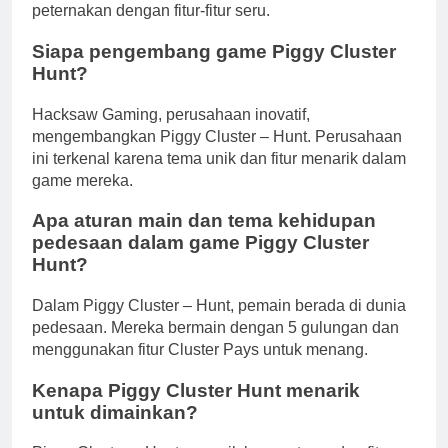
merupakan perpaduan menarik antara bertani dan
peternakan dengan fitur-fitur seru.
Siapa pengembang game Piggy Cluster
Hunt?
Hacksaw Gaming, perusahaan inovatif,
mengembangkan Piggy Cluster – Hunt. Perusahaan
ini terkenal karena tema unik dan fitur menarik dalam
game mereka.
Apa aturan main dan tema kehidupan
pedesaan dalam game Piggy Cluster
Hunt?
Dalam Piggy Cluster – Hunt, pemain berada di dunia
pedesaan. Mereka bermain dengan 5 gulungan dan
menggunakan fitur Cluster Pays untuk menang.
Kenapa Piggy Cluster Hunt menarik
untuk dimainkan?