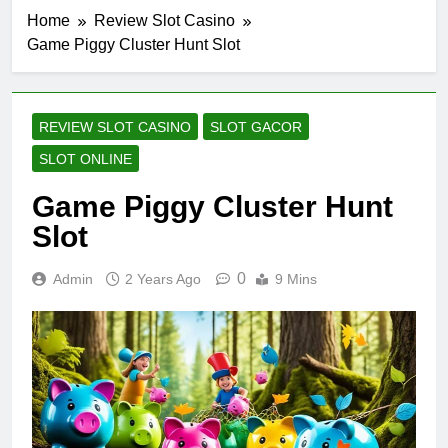
Home
Review Slot Casino
Game Piggy Cluster Hunt Slot
REVIEW SLOT CASINO
SLOT GACOR
SLOT ONLINE
Game Piggy Cluster Hunt
Slot
0
Admin
2 Years Ago
9 Mins