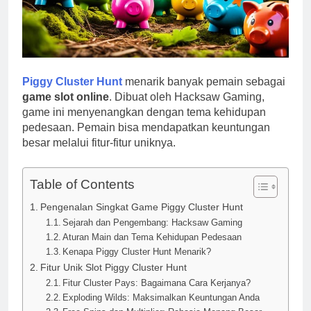
Piggy Cluster Hunt
menarik banyak pemain sebagai
game slot online
. Dibuat oleh Hacksaw Gaming,
game ini menyenangkan dengan tema kehidupan
pedesaan. Pemain bisa mendapatkan keuntungan
besar melalui fitur-fitur uniknya.
Table of Contents
Pengenalan Singkat Game Piggy Cluster Hunt
Sejarah dan Pengembang: Hacksaw Gaming
Aturan Main dan Tema Kehidupan Pedesaan
Kenapa Piggy Cluster Hunt Menarik?
Fitur Unik Slot Piggy Cluster Hunt
Fitur Cluster Pays: Bagaimana Cara Kerjanya?
Exploding Wilds: Maksimalkan Keuntungan Anda