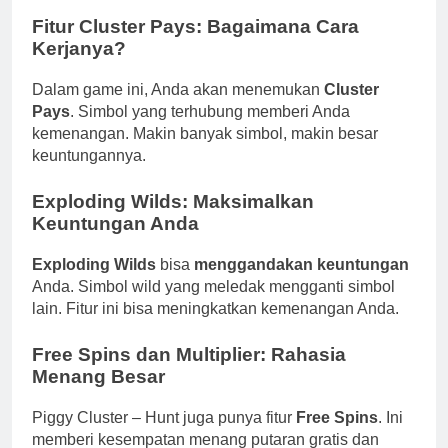
Fitur Cluster Pays: Bagaimana Cara
Kerjanya?
Dalam game ini, Anda akan menemukan
Cluster
Pays
. Simbol yang terhubung memberi Anda
kemenangan. Makin banyak simbol, makin besar
keuntungannya.
Exploding Wilds: Maksimalkan
Keuntungan Anda
Exploding Wilds
bisa
menggandakan keuntungan
Anda. Simbol wild yang meledak mengganti simbol
lain. Fitur ini bisa meningkatkan kemenangan Anda.
Free Spins dan Multiplier: Rahasia
Menang Besar
Piggy Cluster – Hunt juga punya fitur
Free Spins
. Ini