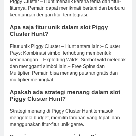
Piggy Cluster – Hunt menarik karena tema dan fitur-
fiturnya. Pemain dapat menikmati bertani dan berburu
keuntungan dengan fitur terintegrasi.
Apa saja fitur unik dalam slot Piggy
Cluster Hunt?
Fitur unik Piggy Cluster – Hunt antara lain:– Cluster
Pays: Kombinasi simbol terhubung membentuk
kemenangan.– Exploding Wilds: Simbol wild meledak
dan mengganti simbol lain.– Free Spins dan
Multiplier: Pemain bisa menang putaran gratis dan
multiplier meningkat.
Apakah ada strategi menang dalam slot
Piggy Cluster Hunt?
Strategi menang di Piggy Cluster Hunt termasuk
mengelola budget, memilih taruhan yang tepat, dan
menggunakan fitur-fitur unik game.