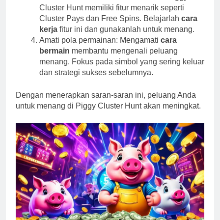
Gunakan fitur unik secara maksimal: Piggy
Cluster Hunt memiliki fitur menarik seperti
Cluster Pays dan Free Spins. Belajarlah
cara
kerja
fitur ini dan gunakanlah untuk menang.
Amati pola permainan: Mengamati
cara
bermain
membantu mengenali peluang
menang. Fokus pada simbol yang sering keluar
dan strategi sukses sebelumnya.
Dengan menerapkan saran-saran ini, peluang Anda
untuk menang di Piggy Cluster Hunt akan meningkat.