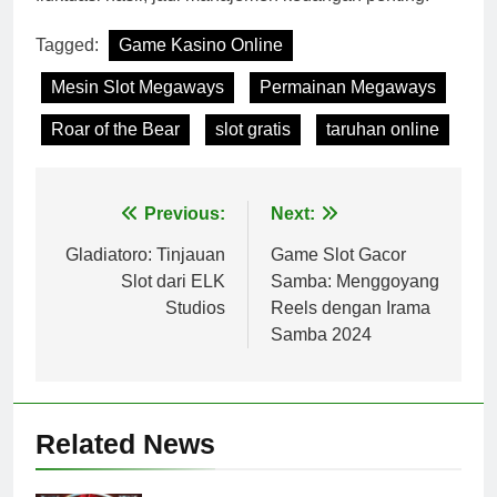
Tagged:
Game Kasino Online
Mesin Slot Megaways
Permainan Megaways
Roar of the Bear
slot gratis
taruhan online
Post
Previous:
Next:
navigation
Gladiatoro: Tinjauan
Game Slot Gacor
Slot dari ELK
Samba: Menggoyang
Studios
Reels dengan Irama
Samba 2024
Related News