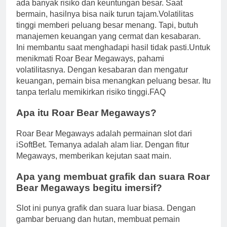
ada banyak risiko dan keuntungan besar. Saat
bermain, hasilnya bisa naik turun tajam.Volatilitas
tinggi memberi peluang besar menang. Tapi, butuh
manajemen keuangan yang cermat dan kesabaran.
Ini membantu saat menghadapi hasil tidak pasti.Untuk
menikmati Roar Bear Megaways, pahami
volatilitasnya. Dengan kesabaran dan mengatur
keuangan, pemain bisa menangkan peluang besar. Itu
tanpa terlalu memikirkan risiko tinggi.FAQ
Apa itu Roar Bear Megaways?
Roar Bear Megaways adalah permainan slot dari
iSoftBet. Temanya adalah alam liar. Dengan fitur
Megaways, memberikan kejutan saat main.
Apa yang membuat grafik dan suara Roar
Bear Megaways begitu imersif?
Slot ini punya grafik dan suara luar biasa. Dengan
gambar beruang dan hutan, membuat pemain