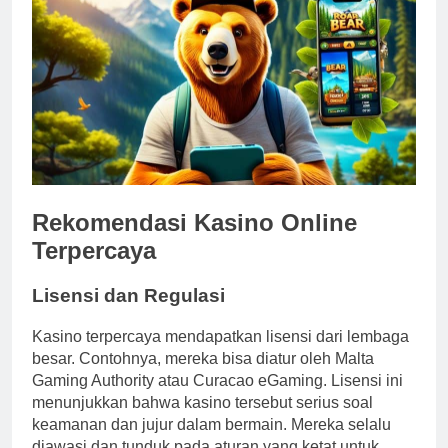
Rekomendasi Kasino Online
Terpercaya
Lisensi dan Regulasi
Kasino terpercaya mendapatkan lisensi dari lembaga
besar. Contohnya, mereka bisa diatur oleh Malta
Gaming Authority atau Curacao eGaming. Lisensi ini
menunjukkan bahwa kasino tersebut serius soal
keamanan dan jujur dalam bermain. Mereka selalu
diawasi dan tunduk pada aturan yang ketat untuk