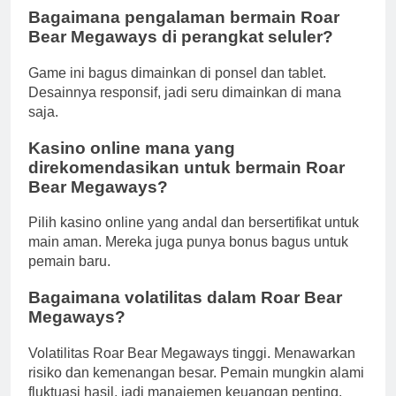
Bagaimana pengalaman bermain Roar
Bear Megaways di perangkat seluler?
Game ini bagus dimainkan di ponsel dan tablet.
Desainnya responsif, jadi seru dimainkan di mana
saja.
Kasino online mana yang
direkomendasikan untuk bermain Roar
Bear Megaways?
Pilih kasino online yang andal dan bersertifikat untuk
main aman. Mereka juga punya bonus bagus untuk
pemain baru.
Bagaimana volatilitas dalam Roar Bear
Megaways?
Volatilitas Roar Bear Megaways tinggi. Menawarkan
risiko dan kemenangan besar. Pemain mungkin alami
fluktuasi hasil, jadi manajemen keuangan penting.