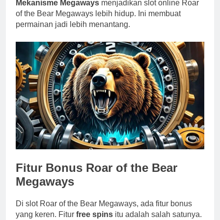
Mekanisme Megaways
menjadikan slot online Roar
of the Bear Megaways lebih hidup. Ini membuat
permainan jadi lebih menantang.
Fitur Bonus Roar of the Bear
Megaways
Di slot Roar of the Bear Megaways, ada fitur bonus
yang keren. Fitur
free spins
itu adalah salah satunya.