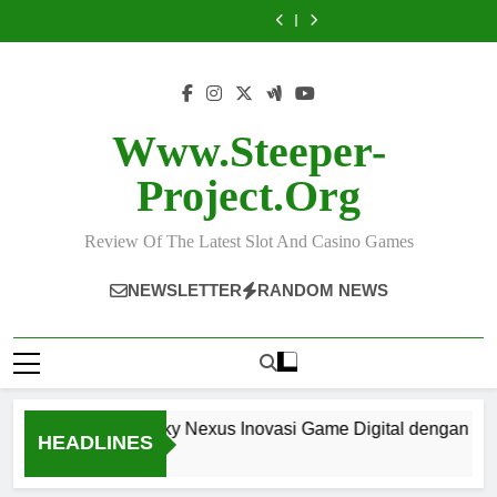
Slot88 Mahjong
Lucky Lucky
Skip
Permainan Digital
dengan Teknologi
Puzzle Digital
Evolusi
Wins 3 Black
Nexus Inovasi
Candy Paradise
Slot88 Gates of
Bertema Mahjong
dengan Strategi
Permainan Digital
Scatter Inovasi
Game Digital
to
2048 Inovasi
Gatot Kaca 1000
Slot88 Mahjong
Modern
Bertema Mitologi
Permainan Digital
dengan Teknologi
Puzzle Digital
Evolusi
Wins 3 Black
content
Nusantara
Bertema Mahjong
dengan Strategi
Permainan Digital
Scatter Inovasi
Modern
Bertema Mitologi
Permainan Digital
Nusantara
Bertema Mahjong
Modern
Www.steeper-
Project.org
Review Of The Latest Slot And Casino Games
NEWSLETTER
RANDOM NEWS
Lucky Lucky Nexus Inovasi Game Digital dengan Teknolo
HEADLINES
2 Days Ago