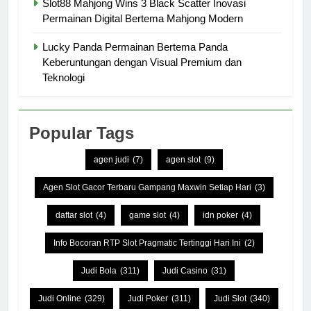
Slot88 Mahjong Wins 3 Black Scatter Inovasi
Permainan Digital Bertema Mahjong Modern
Lucky Panda Permainan Bertema Panda
Keberuntungan dengan Visual Premium dan
Teknologi
Popular Tags
agen judi
(7)
agen slot
(9)
Agen Slot Gacor Terbaru Gampang Maxwin Setiap Hari
(3)
daftar slot
(4)
game slot
(4)
idn poker
(4)
Info Bocoran RTP Slot Pragmatic Tertinggi Hari Ini
(2)
Judi Bola
(311)
Judi Casino
(31)
Judi Online
(329)
Judi Poker
(311)
Judi Slot
(340)