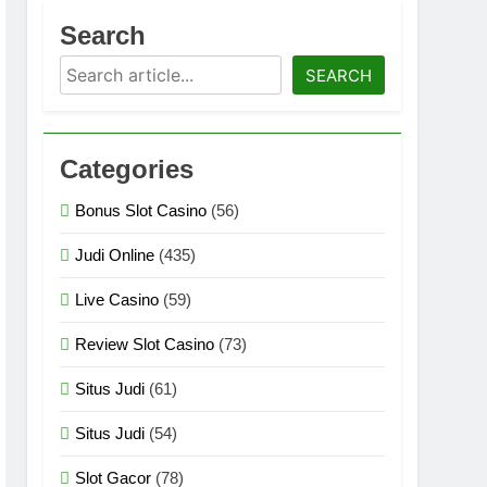
Teknologi Visual
Search
Search
ni dengan Visual Dewa
SEARCH
engan Grafis Sinematik
Categories
 dengan Visual
Bonus Slot Casino
(56)
sual Fiesta Modern
Judi Online
(435)
sual Kartun Modern
Live Casino
(59)
Review Slot Casino
(73)
Situs Judi
(61)
Situs Judi
(54)
Slot Gacor
(78)