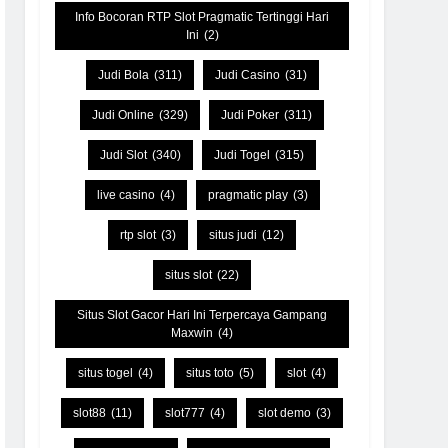
Info Bocoran RTP Slot Pragmatic Tertinggi Hari
Ini
(2)
Judi Bola
(311)
Judi Casino
(31)
Judi Online
(329)
Judi Poker
(311)
Judi Slot
(340)
Judi Togel
(315)
live casino
(4)
pragmatic play
(3)
rtp slot
(3)
situs judi
(12)
situs slot
(22)
Situs Slot Gacor Hari Ini Terpercaya Gampang
Maxwin
(4)
situs togel
(4)
situs toto
(5)
slot
(4)
slot88
(11)
slot777
(4)
slot demo
(3)