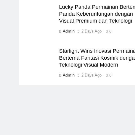
Lucky Panda Permainan Berte
Panda Keberuntungan dengan
Visual Premium dan Teknologi
Admin
2 Days Ago
0
Starlight Wins Inovasi Permain
Bertema Fantasi Kosmik deng
Teknologi Visual Modern
Admin
2 Days Ago
0