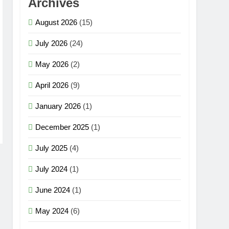
Archives
August 2026
(15)
July 2026
(24)
May 2026
(2)
April 2026
(9)
January 2026
(1)
December 2025
(1)
July 2025
(4)
July 2024
(1)
June 2024
(1)
May 2024
(6)