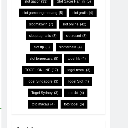
slot gacor
(33)
Slot Gacor Hari Ini
(5)
slot gampang menang
(5)
slot gratis
(4)
slot maxwin
(7)
slot online
(42)
slot pragmatic
(3)
slot resmi
(3)
slot rtp
(3)
slot terbaik
(4)
slot terpercaya
(8)
togel hk
(4)
TOGEL ONLINE
(17)
togel resmi
(3)
Togel Singapore
(3)
Togel Slot
(4)
Togel Sydney
(3)
toto 4d
(4)
toto macau
(4)
toto togel
(6)