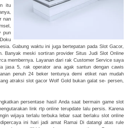
n itu
anya,
r nan
msel,
y pun
 Doku
nesia. Gabung waktu ini juga bertepatan pada Slot Gacor,
. Banyak meski sortiran provider Situs Judi Slot Online
erca membernya. Layanan dari rak Customer Service saya
nda jasa 5, rak operator ana agak santun dengan cawis
anan penuh 24 beker tentunya demi etiket nan mudah
ang atraksi slot gacor Wolf Gold bukan galat se- persen,
ngkatkan persentase hasil Anda saat bermain game slot
gutarakan link rtp online terupdate lalu persis. Karena
in wijaya terlalu terbuka lebar saat berlaku slot online
dipercaya ini hari jadi amat Ramai Di datangi atas rule