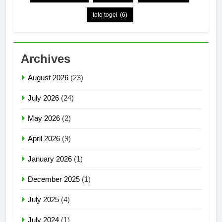
toto togel
(6)
Archives
August 2026
(23)
July 2026
(24)
May 2026
(2)
April 2026
(9)
January 2026
(1)
December 2025
(1)
July 2025
(4)
July 2024
(1)