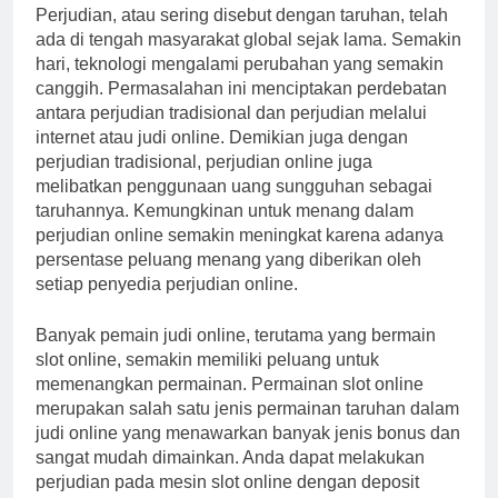
Perjudian, atau sering disebut dengan taruhan, telah
ada di tengah masyarakat global sejak lama. Semakin
hari, teknologi mengalami perubahan yang semakin
canggih. Permasalahan ini menciptakan perdebatan
antara perjudian tradisional dan perjudian melalui
internet atau judi online. Demikian juga dengan
perjudian tradisional, perjudian online juga
melibatkan penggunaan uang sungguhan sebagai
taruhannya. Kemungkinan untuk menang dalam
perjudian online semakin meningkat karena adanya
persentase peluang menang yang diberikan oleh
setiap penyedia perjudian online.
Banyak pemain judi online, terutama yang bermain
slot online, semakin memiliki peluang untuk
memenangkan permainan. Permainan slot online
merupakan salah satu jenis permainan taruhan dalam
judi online yang menawarkan banyak jenis bonus dan
sangat mudah dimainkan. Anda dapat melakukan
perjudian pada mesin slot online dengan deposit