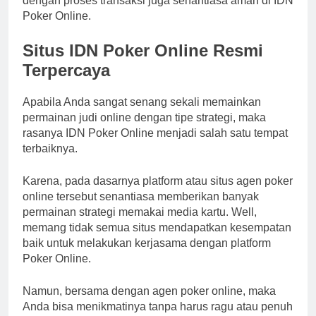
dengan proses transaksi juga senantiasa aman di IDN
Poker Online.
Situs IDN Poker Online Resmi
Terpercaya
Apabila Anda sangat senang sekali memainkan
permainan judi online dengan tipe strategi, maka
rasanya IDN Poker Online menjadi salah satu tempat
terbaiknya.
Karena, pada dasarnya platform atau situs agen poker
online tersebut senantiasa memberikan banyak
permainan strategi memakai media kartu. Well,
memang tidak semua situs mendapatkan kesempatan
baik untuk melakukan kerjasama dengan platform
Poker Online.
Namun, bersama dengan agen poker online, maka
Anda bisa menikmatinya tanpa harus ragu atau penuh