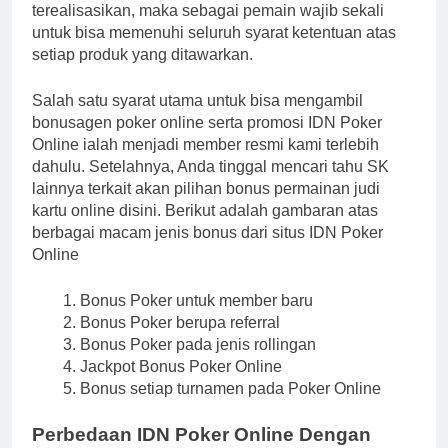
terealisasikan, maka sebagai pemain wajib sekali
untuk bisa memenuhi seluruh syarat ketentuan atas
setiap produk yang ditawarkan.
Salah satu syarat utama untuk bisa mengambil
bonusagen poker online serta promosi IDN Poker
Online ialah menjadi member resmi kami terlebih
dahulu. Setelahnya, Anda tinggal mencari tahu SK
lainnya terkait akan pilihan bonus permainan judi
kartu online disini. Berikut adalah gambaran atas
berbagai macam jenis bonus dari situs IDN Poker
Online
Bonus Poker untuk member baru
Bonus Poker berupa referral
Bonus Poker pada jenis rollingan
Jackpot Bonus Poker Online
Bonus setiap turnamen pada Poker Online
Perbedaan IDN Poker Online Dengan