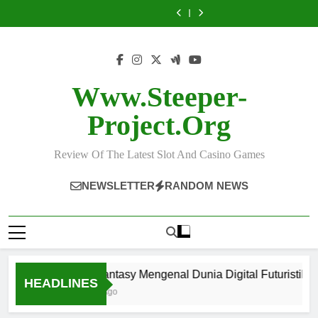
Royale House
Neon Fantasy
Skip
Bertema Kerajaan
dengan Visual
Konsep
Permainan Digital
Mengenal
Mengenal Dunia
Golden Moon
The Great Safari
Neon
Permainan Digital
Bertema Satwa
Permainan Digital
Digital Futuristik
to
Empire Mengenal
Mengenal
Royale House
Liar
Bertema Kerajaan
dengan Visual
Konsep
Permainan Digital
Mengenal
content
Neon
Permainan Digital
Bertema Satwa
Permainan Digital
Liar
Bertema Kerajaan
Www.steeper-
Project.org
Review Of The Latest Slot And Casino Games
NEWSLETTER
RANDOM NEWS
Neon Fantasy Mengenal Dunia Digital Futuristik den
HEADLINES
16 Hours Ago