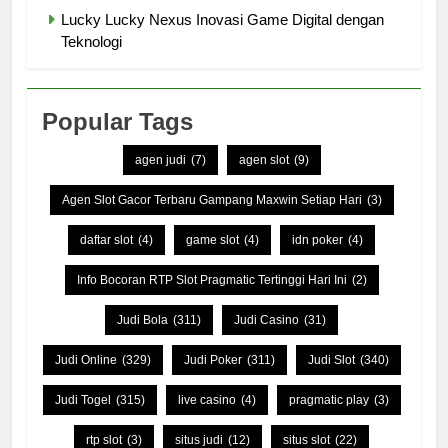
Lucky Lucky Nexus Inovasi Game Digital dengan
Teknologi
Popular Tags
agen judi
(7)
agen slot
(9)
Agen Slot Gacor Terbaru Gampang Maxwin Setiap Hari
(3)
daftar slot
(4)
game slot
(4)
idn poker
(4)
Info Bocoran RTP Slot Pragmatic Tertinggi Hari Ini
(2)
Judi Bola
(311)
Judi Casino
(31)
Judi Online
(329)
Judi Poker
(311)
Judi Slot
(340)
Judi Togel
(315)
live casino
(4)
pragmatic play
(3)
rtp slot
(3)
situs judi
(12)
situs slot
(22)