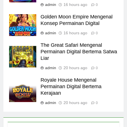
admin
16 hours ago
0
Golden Moon Empire Mengenal
Konsep Permainan Digital
admin
16 hours ago
0
The Great Safari Mengenal
Permainan Digital Bertema Satwa
Liar
admin
20 hours ago
0
Royale House Mengenal
Permainan Digital Bertema
Kerajaan
admin
20 hours ago
0