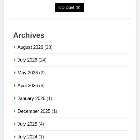
toto togel
(6)
Archives
August 2026
(23)
July 2026
(24)
May 2026
(2)
April 2026
(9)
January 2026
(1)
December 2025
(1)
July 2025
(4)
July 2024
(1)