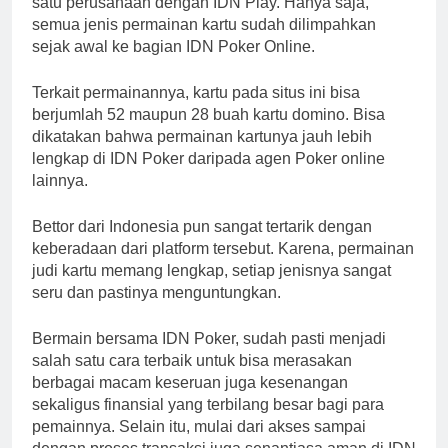
satu perusahaan dengan IDN Play. Hanya saja,
semua jenis permainan kartu sudah dilimpahkan
sejak awal ke bagian IDN Poker Online.
Terkait permainannya, kartu pada situs ini bisa
berjumlah 52 maupun 28 buah kartu domino. Bisa
dikatakan bahwa permainan kartunya jauh lebih
lengkap di IDN Poker daripada agen Poker online
lainnya.
Bettor dari Indonesia pun sangat tertarik dengan
keberadaan dari platform tersebut. Karena, permainan
judi kartu memang lengkap, setiap jenisnya sangat
seru dan pastinya menguntungkan.
Bermain bersama IDN Poker, sudah pasti menjadi
salah satu cara terbaik untuk bisa merasakan
berbagai macam keseruan juga kesenangan
sekaligus finansial yang terbilang besar bagi para
pemainnya. Selain itu, mulai dari akses sampai