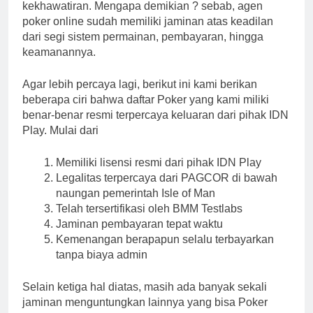
kekhawatiran. Mengapa demikian ? sebab, agen
poker online sudah memiliki jaminan atas keadilan
dari segi sistem permainan, pembayaran, hingga
keamanannya.
Agar lebih percaya lagi, berikut ini kami berikan
beberapa ciri bahwa daftar Poker yang kami miliki
benar-benar resmi terpercaya keluaran dari pihak IDN
Play. Mulai dari
Memiliki lisensi resmi dari pihak IDN Play
Legalitas terpercaya dari PAGCOR di bawah
naungan pemerintah Isle of Man
Telah tersertifikasi oleh BMM Testlabs
Jaminan pembayaran tepat waktu
Kemenangan berapapun selalu terbayarkan
tanpa biaya admin
Selain ketiga hal diatas, masih ada banyak sekali
jaminan menguntungkan lainnya yang bisa Poker