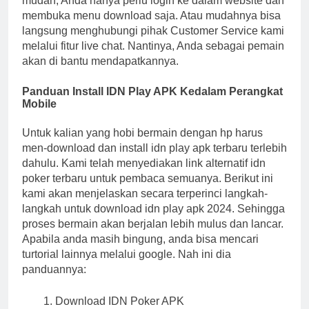
mudah, Anda hanya perlu login ke dalam website dan
membuka menu download saja. Atau mudahnya bisa
langsung menghubungi pihak Customer Service kami
melalui fitur live chat. Nantinya, Anda sebagai pemain
akan di bantu mendapatkannya.
Panduan Install IDN Play APK Kedalam Perangkat
Mobile
Untuk kalian yang hobi bermain dengan hp harus
men-download dan install idn play apk terbaru terlebih
dahulu. Kami telah menyediakan link alternatif idn
poker terbaru untuk pembaca semuanya. Berikut ini
kami akan menjelaskan secara terperinci langkah-
langkah untuk download idn play apk 2024. Sehingga
proses bermain akan berjalan lebih mulus dan lancar.
Apabila anda masih bingung, anda bisa mencari
turtorial lainnya melalui google. Nah ini dia
panduannya:
Download IDN Poker APK