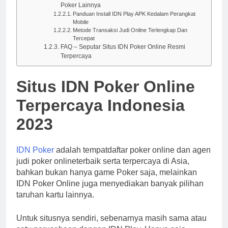
Poker Lainnya
Panduan Install IDN Play APK Kedalam Perangkat
Mobile
Metode Transaksi Judi Online Terlengkap Dan
Tercepat
FAQ – Seputar Situs IDN Poker Online Resmi
Terpercaya
Situs IDN Poker Online
Terpercaya Indonesia
2023
IDN Poker
adalah tempatdaftar poker online dan agen
judi poker onlineterbaik serta terpercaya di Asia,
bahkan bukan hanya game Poker saja, melainkan
IDN Poker Online juga menyediakan banyak pilihan
taruhan kartu lainnya.
Untuk situsnya sendiri, sebenarnya masih sama atau