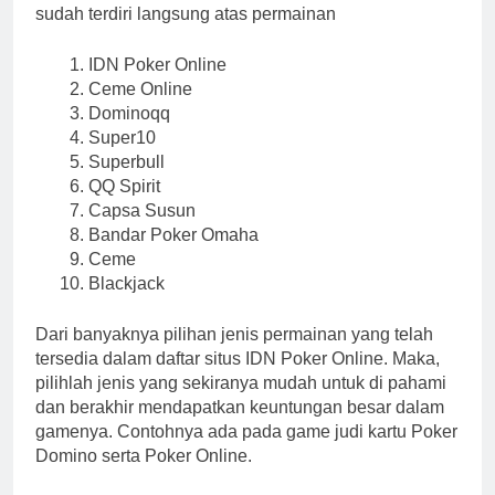
sudah terdiri langsung atas permainan
IDN Poker Online
Ceme Online
Dominoqq
Super10
Superbull
QQ Spirit
Capsa Susun
Bandar Poker Omaha
Ceme
Blackjack
Dari banyaknya pilihan jenis permainan yang telah
tersedia dalam daftar situs IDN Poker Online. Maka,
pilihlah jenis yang sekiranya mudah untuk di pahami
dan berakhir mendapatkan keuntungan besar dalam
gamenya. Contohnya ada pada game judi kartu Poker
Domino serta Poker Online.