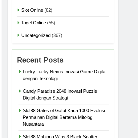
Slot Online
(82)
Togel Online
(55)
Uncategorized
(367)
Recent Posts
Lucky Lucky Nexus Inovasi Game Digital
dengan Teknologi
Candy Paradise 2048 Inovasi Puzzle
Digital dengan Strategi
Slot88 Gates of Gatot Kaca 1000 Evolusi
Permainan Digital Bertema Mitologi
Nusantara
Slot88 Mahjong Wins 3 Black Scatter