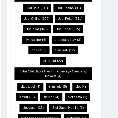
Judi Bola
(311)
Judi Casino
(31)
Judi Online
(329)
Judi Poker
(311)
Judi Slot
(340)
Judi Togel
(315)
live casino
(4)
pragmatic play
(3)
rtp slot
(3)
situs judi
(12)
situs slot
(22)
Situs Slot Gacor Hari Ini Terpercaya Gampang
Maxwin
(4)
situs togel
(4)
situs toto
(5)
slot
(4)
slot88
(11)
slot777
(4)
slot demo
(3)
slot gacor
(33)
Slot Gacor Hari Ini
(5)