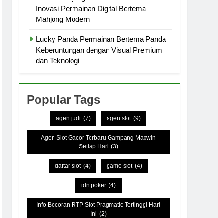
Inovasi Permainan Digital Bertema
Mahjong Modern
Lucky Panda Permainan Bertema Panda
Keberuntungan dengan Visual Premium
dan Teknologi
Popular Tags
agen judi
(7)
agen slot
(9)
Agen Slot Gacor Terbaru Gampang Maxwin
Setiap Hari
(3)
daftar slot
(4)
game slot
(4)
idn poker
(4)
Info Bocoran RTP Slot Pragmatic Tertinggi Hari
Ini
(2)