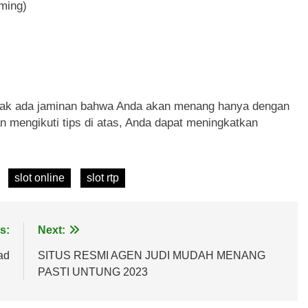
ming)
Tidak ada jaminan bahwa Anda akan menang hanya dengan
 mengikuti tips di atas, Anda dapat meningkatkan
slot online
slot rtp
s:
Next:
ad
SITUS RESMI AGEN JUDI MUDAH MENANG
PASTI UNTUNG 2023