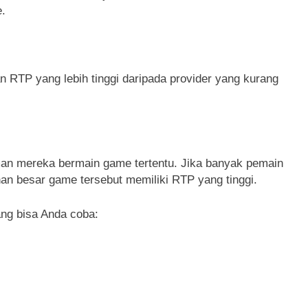
.
 RTP yang lebih tinggi daripada provider yang kurang
an mereka bermain game tertentu. Jika banyak pemain
n besar game tersebut memiliki RTP yang tinggi.
ang bisa Anda coba: