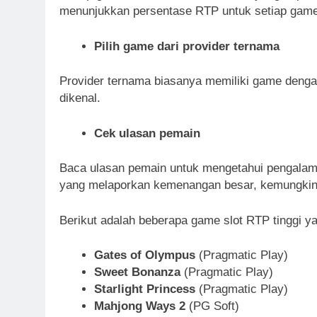
menunjukkan persentase RTP untuk setiap game
Pilih game dari provider ternama
Provider ternama biasanya memiliki game dengan
dikenal.
Cek ulasan pemain
Baca ulasan pemain untuk mengetahui pengalam
yang melaporkan kemenangan besar, kemungkina
Berikut adalah beberapa game slot RTP tinggi y
Gates of Olympus
(Pragmatic Play)
Sweet Bonanza
(Pragmatic Play)
Starlight Princess
(Pragmatic Play)
Mahjong Ways 2
(PG Soft)