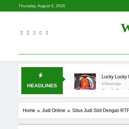
Skip
Thursday, August 6, 2026
to
content
W
Lucky Lucky 
3 Hours Ago
HEADLINES
Candy Paradi
3 Hours Ago
Slot88 Gates
Home
Judi Online
Situs Judi Slot Dengan R
4 Hours Ago
Slot88 Mahjo
5 Hours Ago