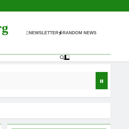
rg
NEWSLETTER
RANDOM NEWS
i Nusantara
ahjong Modern