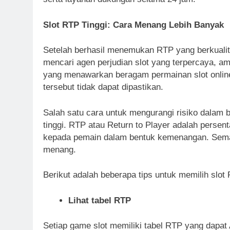
Slot RTP Tinggi: Cara Menang Lebih Banyak
Setelah berhasil menemukan RTP yang berkualita
mencari agen perjudian slot yang terpercaya, 
yang menawarkan beragam permainan slot online 
tersebut tidak dapat dipastikan.
Salah satu cara untuk mengurangi risiko dalam
tinggi. RTP atau Return to Player adalah persen
kepada pemain dalam bentuk kemenangan. Semak
menang.
Berikut adalah beberapa tips untuk memilih slot 
Lihat tabel RTP
Setiap game slot memiliki tabel RTP yang dapat A