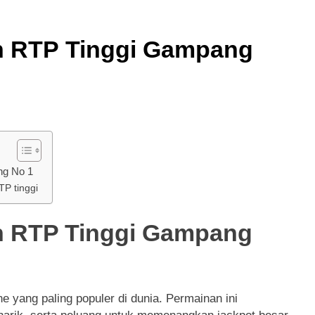
 Permainan Bertema Panda Keberuntungan dengan Visual Pre
an RTP Tinggi Gampang
e Tree Inovasi Permainan Bertema Pohon Keberuntungan deng
ns Inovasi Permainan Bertema Fantasi Kosmik dengan Teknolog
1000 Permainan Bertema Harimau Keberuntungan dengan Tekno
mpus POP Evolusi Permainan Bertema Mitologi Yunani dengan 
ng No 1
mpus 1000 Review Lengkap Permainan Bertema Mitologi Yuna
TP tinggi
an RTP Tinggi Gampang
e yang paling populer di dunia. Permainan ini