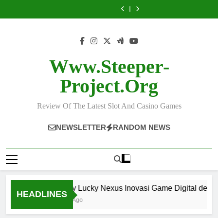
Slot88
Slot88
Skip
Wins
Nexus
2048
of
Wins
Nexus
2048
Gates
Mahjong
3
Inovasi
Inovasi
Gatot
3
Inovasi
Inovasi
of
Wins
to
Black
Game
Puzzle
Kaca
Black
Game
Puzzle
Gatot
3
content
Scatter
Digital
Digital
1000
Scatter
Digital
Digital
Kaca
Black
Inovasi
dengan
dengan
Evolusi
Inovasi
dengan
dengan
1000
Scatter
Permainan
Teknologi
Strategi
Permainan
Permainan
Teknologi
Strategi
Evolusi
Inovasi
Digital
Digital
Digital
Permainan
Permainan
Www.steeper-
Bertema
Bertema
Bertema
Digital
Digital
Mahjong
Mitologi
Mahjong
Bertema
Bertema
Modern
Nusantara
Modern
Mitologi
Mahjong
Project.org
Nusantara
Modern
Review Of The Latest Slot And Casino Games
NEWSLETTER
RANDOM NEWS
Lucky Lucky Nexus Inovasi Game Digital dengan
HEADLINES
1 Day Ago