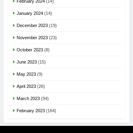
February 2024
(14)
January 2024
(14)
December 2023
(19)
November 2023
(23)
October 2023
(8)
June 2023
(15)
May 2023
(9)
April 2023
(26)
March 2023
(94)
February 2023
(164)