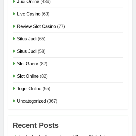
Judi Online
(439)
Live Casino
(63)
Review Slot Casino
(77)
Situs Judi
(65)
Situs Judi
(58)
Slot Gacor
(82)
Slot Online
(82)
Togel Online
(55)
Uncategorized
(367)
Recent Posts