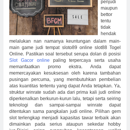
penjudi
maupun
bettor
tentu
tidak
hendak
melalukan nan namanya keuntungan dalam main-
main game judi tempat sloto89 online slot88 Togel
Online. Pastikan soal tersebut serupa dolan di posisi
Slot Gacor online
paling terpercaya serta usaha
memanfaatkan promo ekstra. Anda dapat
memercayakan kesuksesan oleh karena tambahan
pusingan percuma, yang membutuhkan pembelian
atas kuantitas tertentu yang dapat Anda tetapkan. Ya,
struktur winrate sudah ada dari prima kali judi online
diperkenalkan berkurun-kurun lalu, tetapi serta seiring
teknologi dan sampai-sampai winrate dapat
ditentukan sama pangkalan judi online. Pilihan gem
slot terlengkap menjadi kapasitas tawar terbaik akan
dimainkan pada serius ataupun sekedar hobby