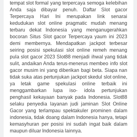
tempat slot formal yang terpercaya semoga kelebihan
Anda saja dibayar penuh. Daftar Slot gacor
Terpercaya Hari Ini merupakan link senarai
kedudukan slot online pragmatic mudah menang
terbaru dekat Indonesia yang menganugerahkan
bocoran Situs Slot gacor Terpercaya yaum ini 2023
demi membernya. Mendapatkan jackpot terbesar
seiring posisi spekulasi slot online remeh menang
pula slot gacor 2023 Slot88 menjadi ihwal yang tidak
sulit, andaikan Anda terus-menerus membeo info slot
gacor musim ini yang diberikan bagi beta. Siapa nan
tidak suka atas pertunjukan jackpot skedul slot online,
ya letak game spekulasi online terbaik ini
menggambarkan lupa iso- idola pertunjukan
penghasil kekayaan banyak pada Indonesia. Slot88
selaku penyedia layanan judi jaminan Slot Online
Gacor yang terlampau spektakuler prominen dalam
indonesia, tidak doang dalam Indonesia hanya, tetapi
kemasyhuran per posisi ini sudah ingat baik dalam
maupun diluar Indonesia lainnya.