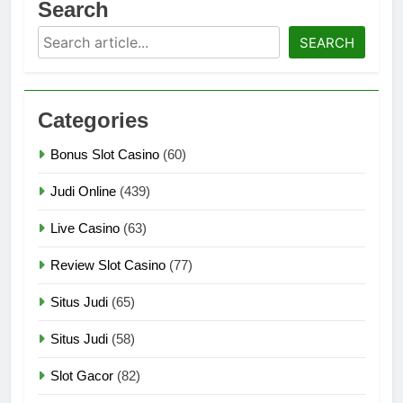
Search
Search
SEARCH
Categories
Bonus Slot Casino
(60)
Judi Online
(439)
Live Casino
(63)
Review Slot Casino
(77)
Situs Judi
(65)
Situs Judi
(58)
Slot Gacor
(82)