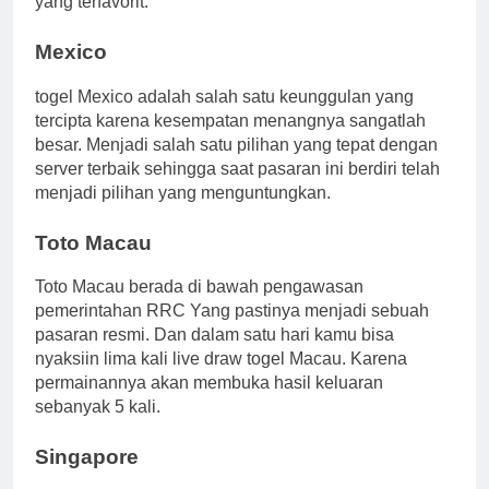
yang terfavorit.
Mexico
togel Mexico adalah salah satu keunggulan yang
tercipta karena kesempatan menangnya sangatlah
besar. Menjadi salah satu pilihan yang tepat dengan
server terbaik sehingga saat pasaran ini berdiri telah
menjadi pilihan yang menguntungkan.
Toto Macau
Toto Macau berada di bawah pengawasan
pemerintahan RRC Yang pastinya menjadi sebuah
pasaran resmi. Dan dalam satu hari kamu bisa
nyaksiin lima kali live draw togel Macau. Karena
permainannya akan membuka hasil keluaran
sebanyak 5 kali.
Singapore