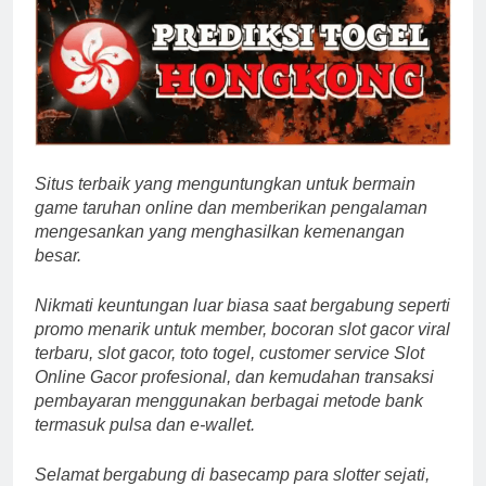
Situs terbaik yang menguntungkan untuk bermain
game taruhan online dan memberikan pengalaman
mengesankan yang menghasilkan kemenangan
besar.
Nikmati keuntungan luar biasa saat bergabung seperti
promo menarik untuk member, bocoran slot gacor viral
terbaru, slot gacor, toto togel, customer service Slot
Online Gacor profesional, dan kemudahan transaksi
pembayaran menggunakan berbagai metode bank
termasuk pulsa dan e-wallet.
Selamat bergabung di basecamp para slotter sejati,