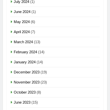
July 2024
(1)
June 2024
(1)
May 2024
(6)
April 2024
(7)
March 2024
(13)
February 2024
(14)
January 2024
(14)
December 2023
(19)
November 2023
(23)
October 2023
(8)
June 2023
(15)