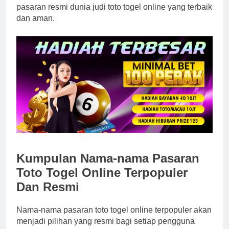
pasaran resmi dunia judi toto togel online yang terbaik
dan aman.
Kumpulan Nama-nama Pasaran
Toto Togel Online Terpopuler
Dan Resmi
Nama-nama pasaran toto togel online terpopuler akan
menjadi pilihan yang resmi bagi setiap pengguna