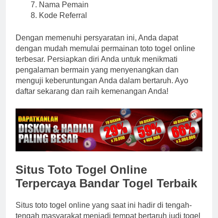
Nama Pemain
Kode Referral
Dengan memenuhi persyaratan ini, Anda dapat
dengan mudah memulai permainan toto togel online
terbesar. Persiapkan diri Anda untuk menikmati
pengalaman bermain yang menyenangkan dan
menguji keberuntungan Anda dalam bertaruh. Ayo
daftar sekarang dan raih kemenangan Anda!
Situs Toto Togel Online
Terpercaya Bandar Togel Terbaik
Situs toto togel online yang saat ini hadir di tengah-
tengah masyarakat menjadi tempat bertaruh judi togel