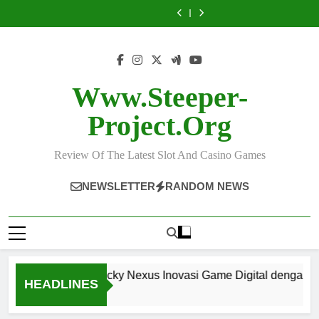
Slot88 Mahjong
Lucky Lucky
Skip
Permainan Digital
dengan Teknologi
Puzzle Digital
Evolusi
Wins 3 Black
Nexus Inovasi
Candy Paradise
Slot88 Gates of
Bertema Mahjong
dengan Strategi
Permainan Digital
Scatter Inovasi
Game Digital
to
2048 Inovasi
Gatot Kaca 1000
Slot88 Mahjong
Modern
Bertema Mitologi
Permainan Digital
dengan Teknologi
Puzzle Digital
Evolusi
Wins 3 Black
content
Nusantara
Bertema Mahjong
dengan Strategi
Permainan Digital
Scatter Inovasi
Modern
Bertema Mitologi
Permainan Digital
Nusantara
Bertema Mahjong
Modern
Www.steeper-
Project.org
Review Of The Latest Slot And Casino Games
NEWSLETTER
RANDOM NEWS
Lucky Lucky Nexus Inovasi Game Digital dengan Tekn
HEADLINES
1 Day Ago