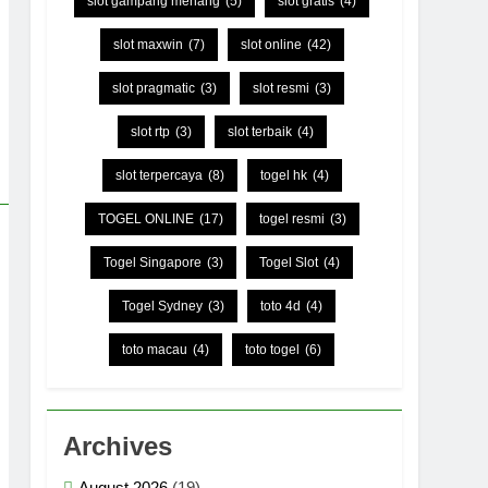
slot gampang menang
(5)
slot gratis
(4)
slot maxwin
(7)
slot online
(42)
slot pragmatic
(3)
slot resmi
(3)
slot rtp
(3)
slot terbaik
(4)
slot terpercaya
(8)
togel hk
(4)
TOGEL ONLINE
(17)
togel resmi
(3)
Togel Singapore
(3)
Togel Slot
(4)
Togel Sydney
(3)
toto 4d
(4)
toto macau
(4)
toto togel
(6)
Archives
August 2026
(19)