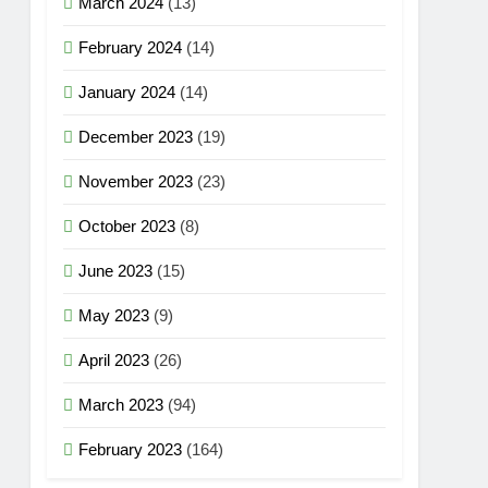
March 2024
(13)
February 2024
(14)
January 2024
(14)
December 2023
(19)
November 2023
(23)
October 2023
(8)
June 2023
(15)
May 2023
(9)
April 2023
(26)
March 2023
(94)
February 2023
(164)