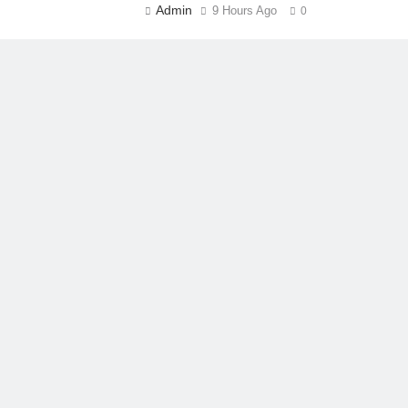
Admin
9 Hours Ago
0