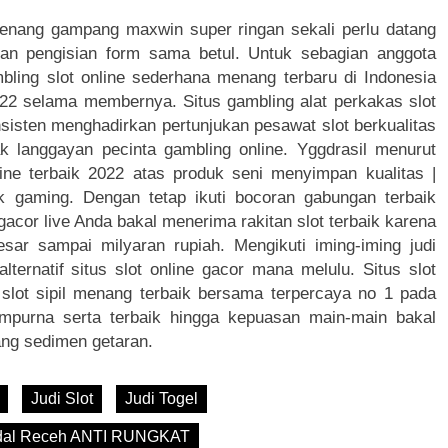
menang gampang maxwin super ringan sekali perlu datang
kan pengisian form sama betul. Untuk sebagian anggota
bling slot online sederhana menang terbaru di Indonesia
22 selama membernya. Situs gambling alat perkakas slot
onsisten menghadirkan pertunjukan pesawat slot berkualitas
ak langgayan pecinta gambling online. Yggdrasil menurut
line terbaik 2022 atas produk seni menyimpan kualitas |
ik gaming. Dengan tetap ikuti bocoran gabungan terbaik
r live Anda bakal menerima rakitan slot terbaik karena
sar sampai milyaran rupiah. Mengikuti iming-iming judi
lternatif situs slot online gacor mana melulu. Situs slot
 slot sipil menang terbaik bersama terpercaya no 1 pada
mpurna serta terbaik hingga kepuasan main-main bakal
ang sedimen getaran.
Judi Slot
Judi Togel
l Receh ANTI RUNGKAT