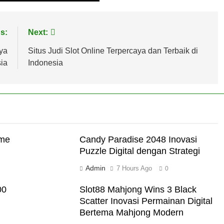
s:
Next:
ya
Situs Judi Slot Online Terpercaya dan Terbaik di
ia
Indonesia
ame
Candy Paradise 2048 Inovasi
Puzzle Digital dengan Strategi
Admin
7 Hours Ago
0
00
Slot88 Mahjong Wins 3 Black
Scatter Inovasi Permainan Digital
Bertema Mahjong Modern