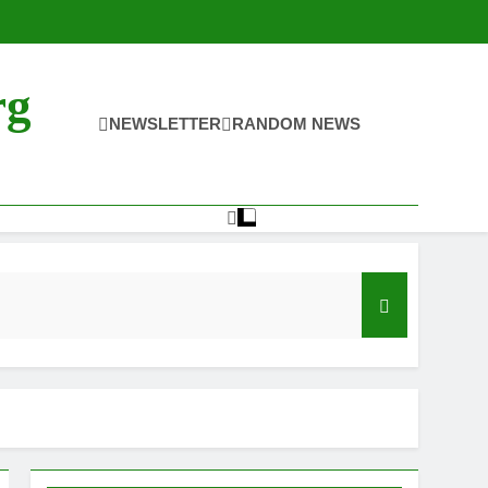
rg
NEWSLETTER
RANDOM NEWS
i Nusantara
ahjong Modern