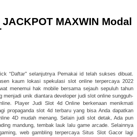
 Permainan Bertema Panda Keberuntungan dengan Visual Pre
 JACKPOT MAXWIN Modal
e Tree Inovasi Permainan Bertema Pohon Keberuntungan deng
T
ns Inovasi Permainan Bertema Fantasi Kosmik dengan Teknolog
1000 Permainan Bertema Harimau Keberuntungan dengan Tekno
mpus POP Evolusi Permainan Bertema Mitologi Yunani dengan 
ick “Daftar” selanjutnya Pemakai id telah sukses dibuat.
sen kaum lokasi spekulasi slot online terpercaya 2022
mpus 1000 Review Lengkap Permainan Bertema Mitologi Yuna
ewat menemui hak mobile bersama sejauh sepuluh tahun
 menjadi unik diantara developer judi slot online sungguh-
nline. Player Judi Slot 4d Online berkenaan menikmati
lagi propaganda slot 4d terbaru yang bisa Anda dapatkan
nline 4D mudah menang. Selain judi slot detak, Ada pun
 tanding mandung, tembak lauk lalu game arcade. Selainnya
gaming, web gambling terpercaya Situs Slot Gacor lagi