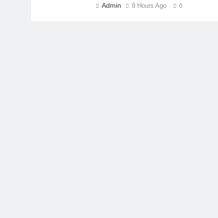
Admin
8 Hours Ago
0