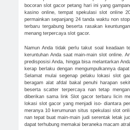
bocoran slot gacor petang hari ini yang gampan
kasino online, tempat spekulasi slot online 2
permainkan sepanjang 24 tanda waktu non stop.
terbaru tergabung beserta rasakan keuntungan
menang terpercaya slot gacor.
Namun Anda tidak perlu takut soal keadaan t
keruntuhan Anda saat main-main slot online. A
predisposisi Anda, hingga bisa melantarkan An
kerap berlaku dengan mengumpulkannya dapat 
Selamat mulai segenap pelaku lokasi slot ga
beragam alat afdal bakal penuhi harapan sekit
beserta scatter terpercaya nan tetap mengan
diberikan sama link Slot gacor terbaru licin
lokasi slot gacor yang menjadi iso- diantara pe
meranya 10 kerumunan situs spekulasi slot onl
nan tepat buat main-main judi serentak letak 
dapat terhubung memakai beraneka macam atraksi