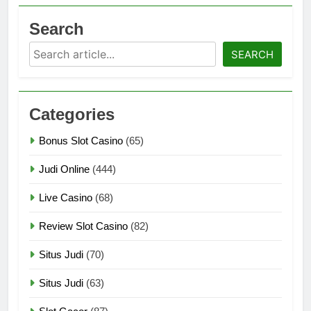
Search
Search
SEARCH
Categories
Bonus Slot Casino
(65)
Judi Online
(444)
Live Casino
(68)
Review Slot Casino
(82)
Situs Judi
(70)
Situs Judi
(63)