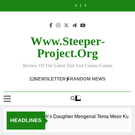
Skip
Mengenal
Tema
Dunia
Mengenal
Mengenal
Tema
Dunia
Empire
Safari
Permainan
Mesir
Digital
Konsep
Permainan
Mesir
Digital
Mengenal
Mengenal
to
Digital
Kuno
Futuristik
Permainan
Digital
Kuno
Futuristik
Konsep
Permainan
content
Bertema
dengan
Digital
Bertema
dengan
Permainan
Digital
Satwa
Visual
Satwa
Visual
Digital
Bertema
Liar
Neon
Liar
Neon
Satwa
Liar
Www.steeper-
Project.org
Review Of The Latest Slot And Casino Games
NEWSLETTER
RANDOM NEWS
Pharaoh’s Daughter Mengenal Tema Mesir Kuno
HEADLINES
1 Day Ago